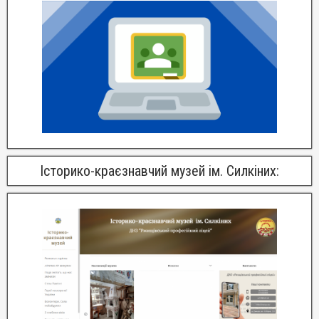
Історико-краєзнавчий музей ім. Силкіних: