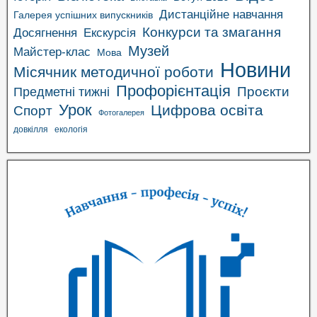
Дистанційне навчання
Галерея успішних випускників
Конкурси та змагання
Досягнення
Екскурсія
Музей
Майстер-клас
Мова
Новини
Місячник методичної роботи
Профорієнтація
Проєкти
Предметні тижні
Урок
Цифрова освіта
Спорт
Фотогалерея
довкілля
екологія