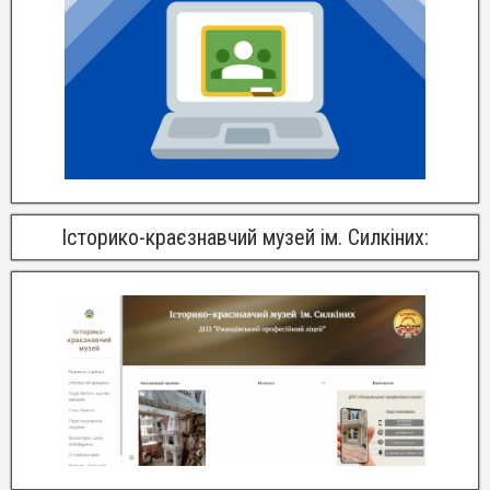
Історико-краєзнавчий музей ім. Силкіних: