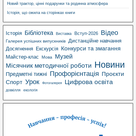
Новий трактор, цінні подарунки та родинна атмосфера
Історія, що ожила на сторінках книги
Відео
Бібліотека
Історія
Вступ-2026
Виставка
Дистанційне навчання
Галерея успішних випускників
Конкурси та змагання
Досягнення
Екскурсія
Музей
Майстер-клас
Мова
Новини
Місячник методичної роботи
Профорієнтація
Проєкти
Предметні тижні
Урок
Цифрова освіта
Спорт
Фотогалерея
довкілля
екологія