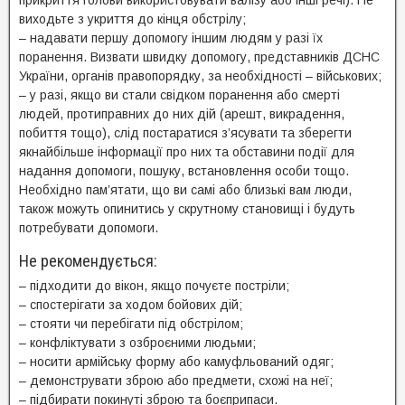
виходьте з укриття до кінця обстрілу;
– надавати першу допомогу іншим людям у разі їх
поранення. Визвати швидку допомогу, представників ДСНС
України, органів правопорядку, за необхідності – військових;
– у разі, якщо ви стали свідком поранення або смерті
людей, протиправних до них дій (арешт, викрадення,
побиття тощо), слід постаратися з’ясувати та зберегти
якнайбільше інформації про них та обставини події для
надання допомоги, пошуку, встановлення особи тощо.
Необхідно пам’ятати, що ви самі або близькі вам люди,
також можуть опинитись у скрутному становищі і будуть
потребувати допомоги.
Не рекомендується:
– підходити до вікон, якщо почуєте постріли;
– спостерігати за ходом бойових дій;
– стояти чи перебігати під обстрілом;
– конфліктувати з озброєними людьми;
– носити армійську форму або камуфльований одяг;
– демонструвати зброю або предмети, схожі на неї;
– підбирати покинуті зброю та боєприпаси.