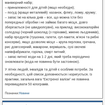
манікюрний набір;
– приналежності для дітей (якщо необхідні);
– посуд (краще металевий): казанок, флягу, ложку, кружку;
– запас їжі на кілька днів – все, що можна їсти без
попередньої обробки і не займає багато місця, довго
зберігається (не швидкопсувні), на приклад: висококалорійні
солодощі (чорний шоколад (з горіхами), жменю льодяників),
набір продуктів (тушонка, галети, суп-пакети, м’ясні та рибні
консерви), якщо дозволяє місце – крупа перлова, гречана,
рис довгозерний, макарони, вермішель, сухі овочеві
напівфабрикати, горілка, спирт питний;
– запас питної води на 1-2 дні, який треба періодично
оновлювати (вода не повинна бути застояною).
У літніх людей, інвалідів та дітей є особливі потреби. За
необхідності, цей список доповнюється і коригується. Із
практики, загальна вага “Екстреної валізи” не повинна
перевищувати 50 кілограмів.
Позначки:
Новини