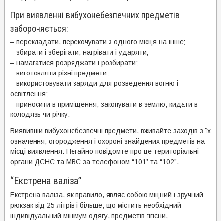
При виявленні вибухонебезпечних предметів
забороняється:
– перекладати, перекочувати з одного місця на інше;
– збирати і зберігати, нагрівати і ударяти;
– намагатися розряджати і розбирати;
– виготовляти різні предмети;
– використовувати заряди для розведення вогню і
освітлення;
– приносити в приміщення, закопувати в землю, кидати в
колодязь чи річку.
Виявивши вибухонебезпечні предмети, вживайте заходів з їх
означення, огородження і охороні знайдених предметів на
місці виявлення. Негайно повідомте про це територіальні
органи ДСНС та МВС за телефоном “101” та “102”.
“Екстрена валіза”
Екстрена валіза, як правило, являє собою міцний і зручний
рюкзак від 25 літрів і більше, що містить необхідний
індивідуальний мінімум одягу, предметів гігієни,