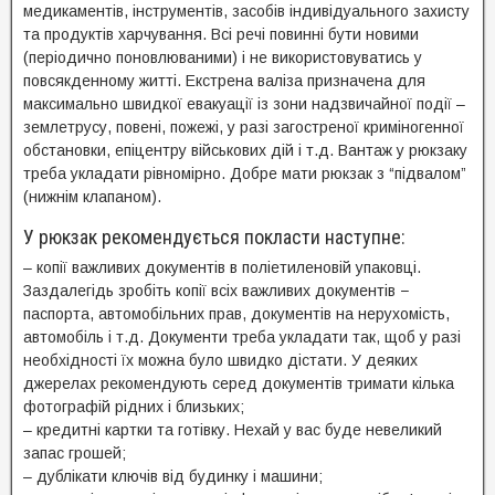
медикаментів, інструментів, засобів індивідуального захисту
та продуктів харчування. Всі речі повинні бути новими
(періодично поновлюваними) і не використовуватись у
повсякденному житті. Екстрена валіза призначена для
максимально швидкої евакуації із зони надзвичайної події –
землетрусу, повені, пожежі, у разі загостреної криміногенної
обстановки, епіцентру військових дій і т.д. Вантаж у рюкзаку
треба укладати рівномірно. Добре мати рюкзак з “підвалом”
(нижнім клапаном).
У рюкзак рекомендується покласти наступне:
– копії важливих документів в поліетиленовій упаковці.
Заздалегідь зробіть копії всіх важливих документів −
паспорта, автомобільних прав, документів на нерухомість,
автомобіль і т.д. Документи треба укладати так, щоб у разі
необхідності їх можна було швидко дістати. У деяких
джерелах рекомендують серед документів тримати кілька
фотографій рідних і близьких;
– кредитні картки та готівку. Нехай у вас буде невеликий
запас грошей;
– дублікати ключів від будинку і машини;