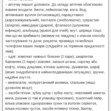
– аптечку першої допомоги. До складу аптечки обов’язково
повинні входити: бинти, лейкопластир, вата, йод,
активоване вугілля (інтоксикація), парацетамол
(жарознижувальний), пенталгін (знеболююче), супрастин
(алергія), иммодиум (діарея), фталазол (шлункова
інфекція), альбуцид (краплі для очей), жгут, шприци тощо;
ліки що ви приймаєте (мінімум на тиждень) з описом способу
застосування та дози; рецепти; прізвища та мобільні
телефони ваших лікарів (слідкуйте за терміном придатності
ліків);
– одяг: комплект нижньої білизни (2 пари), шкарпетки
бавовняні (2 пари) і вовняні, запасні штани, сорочку або
кофту, плащ-дощовик, в’язану шапочку, рукавички, шарф
(може знадобитися в найнесподіваніших ситуаціях), зручне,
надійне взуття;
– мініпалатку, поліуретановий килимок, спальник (якщо
дозволяє місце);
– засоби гігієни: зубну щітку і зубну пасту, невеликий шматок
мила, рушник (є такі в упаковці пресовані), туалетний папір,
кілька упаковок одноразових сухих та вологих серветок,
кілька носових хусток, засоби інтимної гігієни, бритву,