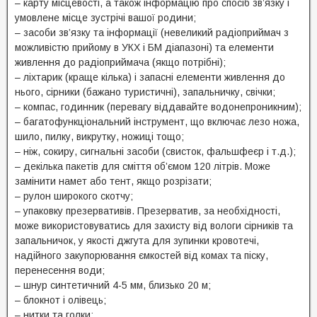
– карту місцевості, а також інформацію про спосіб зв’язку і
умовлене місце зустрічі вашої родини;
– засоби зв’язку та інформації (невеликий радіоприймач з
можливістю прийому в УКХ і БМ діапазоні) та елементи
живлення до радіоприймача (якщо потрібні);
– ліхтарик (краще кілька) і запасні елементи живлення до
нього, сірники (бажано туристичні), запальничку, свічки;
– компас, годинник (перевагу віддавайте водонепроникним);
– багатофункціональний інструмент, що включає лезо ножа,
шило, пилку, викрутку, ножиці тощо;
– ніж, сокиру, сигнальні засоби (свисток, фальшфеєр і т.д.);
– декілька пакетів для сміття об’ємом 120 літрів. Може
замінити намет або тент, якщо розрізати;
– рулон широкого скотчу;
– упаковку презервативів. Презерватив, за необхідності,
може використовуватись для захисту від вологи сірників та
запальничок, у якості джгута для зупинки кровотечі,
надійного закупорювання ємкостей від комах та піску,
перенесення води;
– шнур синтетичний 4-5 мм, близько 20 м;
– блокнот і олівець;
– нитки та голки;