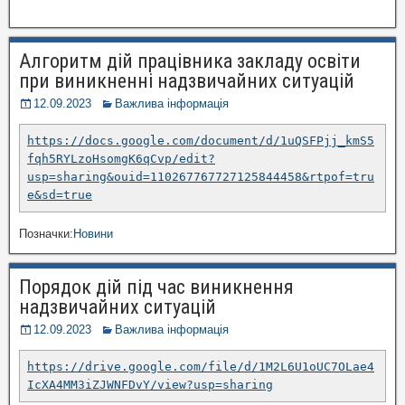
Алгоритм дій працівника закладу освіти
при виникненні надзвичайних ситуацій
12.09.2023
Важлива інформація
https://docs.google.com/document/d/1uQSFPjj_kmS5
fqh5RYLzoHsomgK6qCvp/edit?
usp=sharing&ouid=110267767727125844458&rtpof=tru
e&sd=true
Позначки:
Новини
Порядок дій під час виникнення
надзвичайних ситуацій
12.09.2023
Важлива інформація
https://drive.google.com/file/d/1M2L6U1oUC7OLae4
IcXA4MM3iZJWNFDvY/view?usp=sharing