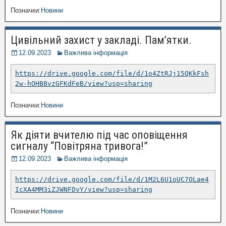
Позначки:
Новини
Цивільний захист у закладі. Пам’ятки.
12.09.2023
Важлива інформація
https://drive.google.com/file/d/1o4ZtRJj15QKkFsh
2w-hOHB8vzGFKdFeB/view?usp=sharing
Позначки:
Новини
Як діяти вчителю під час оповіщення
сигналу “Повітряна тривога!”
12.09.2023
Важлива інформація
https://drive.google.com/file/d/1M2L6U1oUC7OLae4
IcXA4MM3iZJWNFDvY/view?usp=sharing
Позначки:
Новини