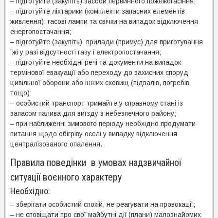
– підготуйте (закупіть) засоби первинного пожежогасіння;
– підготуйте ліхтарики (комплекти запасних елементів
живлення), гасові лампи та свічки на випадок відключення
енергопостачання;
– підготуйте (закупіть) прилади (примус) для приготування
їжі у разі відсутності газу і електропостачання;
– підготуйте необхідні речі та документи на випадок
термінової евакуації або переходу до захисних споруд
цивільної оборони або інших сховищ (підвалів, погребів
тощо);
– особистий транспорт тримайте у справному стані із
запасом палива для виїзду з небезпечного району;
– при наближенні зимового періоду необхідно продумати
питання щодо обігріву оселі у випадку відключення
централізованого опалення.
Правила поведінки в умовах надзвичайної
ситуації воєнного характеру
Необхідно:
– зберігати особистий спокій, не реагувати на провокації;
– не сповіщати про свої майбутні дії (плани) малознайомих