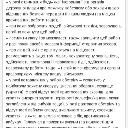
– у разі отримання будь-якої інформації від органів
державної влади про можливу небезпеку або заходи щодо
підвищення безпеки передати її іншим людям (за місцем
проживання, роботи тощо);
– при появі озброєних людей, військової техніки, заворушень
негайно покинути цей район;
– посилити увагу і за можливості також залишити цей район
у разі появи засобів масової інформації сторони-агресора;
– про людей, які не орієнтуються на місцевості,
розмовляють з акцентом, мають нехарактерну зовнішність,
здійснюють протиправні і провокативні дії, здійснюють
незрозумілу роботу, тощо, – негайно поінформувати органи
правопорядку, місцеву владу, військових;
– у разі потрапляння у район обстрілу – сховатись у
найближчу захисну споруду цивільної оборони, сховище
(укриття). У разі відсутності пристосованих сховищ, для
укриття використовувати нерівності рельєфу (канави, окопи,
заглиблення від вибухів тощо). У разі раптового обстрілу та
відсутності поблизу споруд цивільного захисту, сховища і
укриття − ляжте на землю головою в бік, протилежний
вибухам. Голову слід прикрити руками (за наявності для
прикриття голови використовувати валізу або інші речі). Не