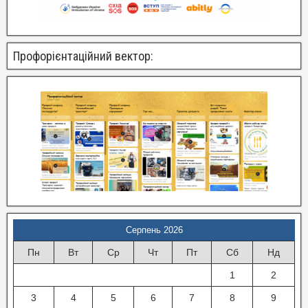
Профорієнтаційний вектор:
Серпень 2026
Пн
Вт
Ср
Чт
Пт
Сб
Нд
1
2
3
4
5
6
7
8
9