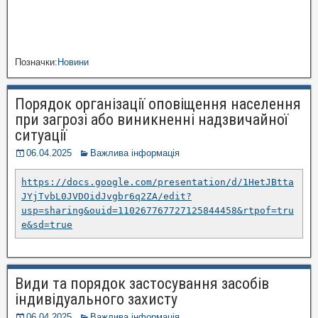
Позначки:
Новини
Порядок організації оповіщення населення
при загрозі або виникненні надзвичайної
ситуації
06.04.2025
Важлива інформація
https://docs.google.com/presentation/d/1HetJBtta
JYjTvbL0JVDOidJvgbr6q2ZA/edit?
usp=sharing&ouid=110267767727125844458&rtpof=tru
e&sd=true
Види та порядок застосування засобів
індивідуального захисту
06.04.2025
Важлива інформація