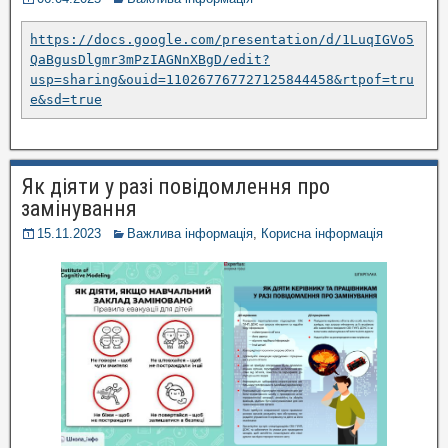
https://docs.google.com/presentation/d/1LuqIGVo5
QaBgusDlgmr3mPzIAGNnXBgD/edit?
usp=sharing&ouid=110267767727125844458&rtpof=tru
e&sd=true
Як діяти у разі повідомлення про
замінування
15.11.2023
Важлива інформація
,
Корисна інформація