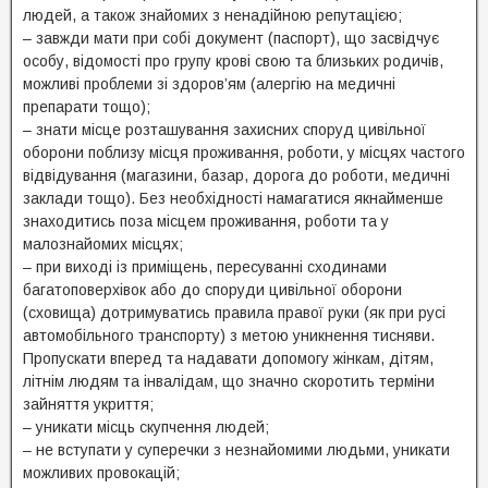
людей, а також знайомих з ненадійною репутацією;
– завжди мати при собі документ (паспорт), що засвідчує
особу, відомості про групу крові свою та близьких родичів,
можливі проблеми зі здоров’ям (алергію на медичні
препарати тощо);
– знати місце розташування захисних споруд цивільної
оборони поблизу місця проживання, роботи, у місцях частого
відвідування (магазини, базар, дорога до роботи, медичні
заклади тощо). Без необхідності намагатися якнайменше
знаходитись поза місцем проживання, роботи та у
малознайомих місцях;
– при виході із приміщень, пересуванні сходинами
багатоповерхівок або до споруди цивільної оборони
(сховища) дотримуватись правила правої руки (як при русі
автомобільного транспорту) з метою уникнення тисняви.
Пропускати вперед та надавати допомогу жінкам, дітям,
літнім людям та інвалідам, що значно скоротить терміни
зайняття укриття;
– уникати місць скупчення людей;
– не вступати у суперечки з незнайомими людьми, уникати
можливих провокацій;