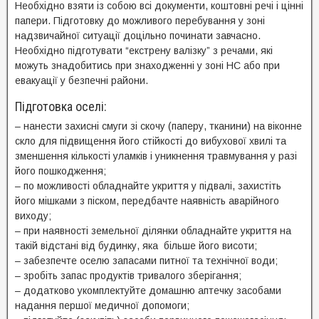
Необхідно взяти із собою всі документи, коштовні речі і цінні
папери. Підготовку до можливого перебування у зоні
надзвичайної ситуації доцільно починати завчасно.
Необхідно підготувати “екстрену валізку” з речами, які
можуть знадобитись при знаходженні у зоні НС або при
евакуації у безпечні райони.
Підготовка оселі:
– нанести захисні смуги зі скочу (паперу, тканини) на віконне
скло для підвищення його стійкості до вибухової хвилі та
зменшення кількості уламків і уникнення травмування у разі
його пошкодження;
– по можливості обладнайте укриття у підвалі, захистіть
його мішками з піском, передбачте наявність аварійного
виходу;
– при наявності земельної ділянки обладнайте укриття на
такій відстані від будинку, яка більше його висоти;
– забезпечте оселю запасами питної та технічної води;
– зробіть запас продуктів тривалого зберігання;
– додатково укомплектуйте домашню аптечку засобами
надання першої медичної допомоги;