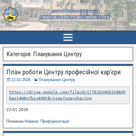
Категорія:
Планування Центру
План роботи Центру професійної кар’єри
22.01.2026
Планування Центру
https://drive.google.com/file/d/1lf9JEU4KbIG9BVh
bav14W0g7bixA90tB/view?usp=sharing
22.01.2026
Позначки:
Новини
,
Профорієнтація