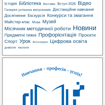
Відео
Бібліотека
Історія
Вступ-2026
Виставка
Дистанційне навчання
Галерея успішних випускників
Конкурси та змагання
Досягнення
Екскурсія
Музей
Майстер-клас
Мова
Новини
Місячник методичної роботи
Профорієнтація
Проєкти
Предметні тижні
Урок
Цифрова освіта
Спорт
Фотогалерея
довкілля
екологія