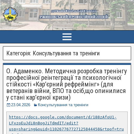
Категорія:
Консультування та тренінги
О. Адаменко. Методична розробка тренінгу
професійної реінтеграції та психологічної
стійкості «Кар’єрний рефреймінг» (для
ветеранів війни, ВПО та осіб,що опинилися
у стані кар’єрної кризи)
23.04.2026
Консультування та тренінги
https://docs.google.com/document/d/188zAfoU1-
LFxzoEuJdi8nBogJiTdmdIT/edit?
usp=sharing&ouid=110267767727125844458&rtpof=tru