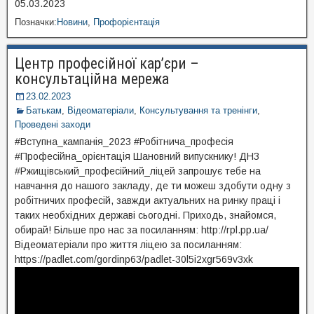
05.03.2023
Позначки:
Новини
,
Профорієнтація
Центр професійної кар’єри –
консультаційна мережа
23.02.2023
Батькам
,
Відеоматеріали
,
Консультування та тренінги
,
Проведені заходи
#Вступна_кампанія_2023 #Робітнича_професія
#Професійна_орієнтація Шановний випускнику! ДНЗ
#Ржищівський_професійний_ліцей запрошує тебе на
навчання до нашого закладу, де ти можеш здобути одну з
робітничих професій, завжди актуальних на ринку праці і
таких необхідних державі сьогодні. Приходь, знайомся,
обирай! Більше про нас за посиланням: http://rpl.pp.ua/
Відеоматеріали про життя ліцею за посиланням:
https://padlet.com/gordinp63/padlet-30l5i2xgr569v3xk