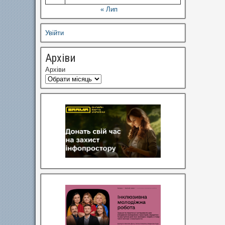
« Лип
Увійти
Архіви
Архіви