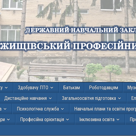
ку
Здобувачу ПТО
Батькам
Роботодавцям
Муз
Дистанційне навчання
Загальноосвітня підготовка
Ел
а
Психологічна служба
Навчальні плани та освітні про
єри
Професійна орієнтація
Інклюзивна освіта
Про