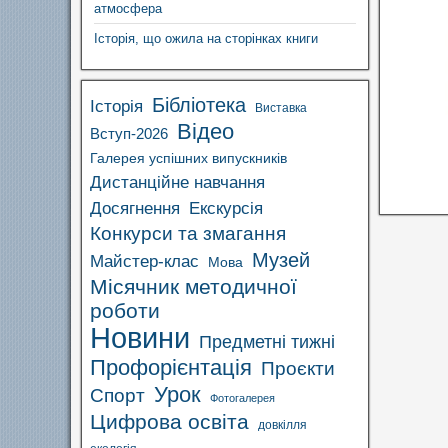
атмосфера
Історія, що ожила на сторінках книги
Бібліотека
Історія
Виставка
Відео
Вступ-2026
Галерея успішних випускників
Дистанційне навчання
Досягнення
Екскурсія
Конкурси та змагання
Музей
Майстер-клас
Мова
Місячник методичної
роботи
Новини
Предметні тижні
Профорієнтація
Проєкти
Урок
Спорт
Фотогалерея
Цифрова освіта
довкілля