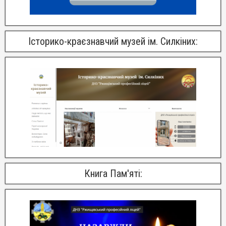
Історико-краєзнавчий музей ім. Силкіних:
Книга Пам'яті: