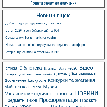
Подати заяву на навчання
Новини ліцею
Добра традиція підтримки від земляка
Вступ-2026 із зон бойових дій та ТОТ
Сучасна техніка для якісної освіти
Новий трактор, цінні подарунки та родинна атмосфера
Історія, що ожила на сторінках книги
Відео
Бібліотека
Історія
Вступ-2026
Виставка
Дистанційне навчання
Галерея успішних випускників
Конкурси та змагання
Досягнення
Екскурсія
Музей
Майстер-клас
Мова
Новини
Місячник методичної роботи
Профорієнтація
Проєкти
Предметні тижні
Урок
Цифрова освіта
Спорт