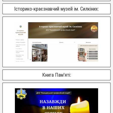
Історико-краєзнавчий музей ім. Силкіних:
Книга Пам'яті: