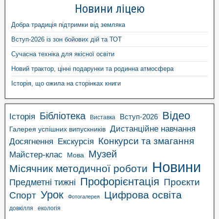
Новини ліцею
Добра традиція підтримки від земляка
Вступ-2026 із зон бойових дій та ТОТ
Сучасна техніка для якісної освіти
Новий трактор, цінні подарунки та родинна атмосфера
Історія, що ожила на сторінках книги
Відео
Бібліотека
Історія
Вступ-2026
Виставка
Дистанційне навчання
Галерея успішних випускників
Конкурси та змагання
Досягнення
Екскурсія
Музей
Майстер-клас
Мова
Новини
Місячник методичної роботи
Профорієнтація
Проєкти
Предметні тижні
Урок
Цифрова освіта
Спорт
Фотогалерея
довкілля
екологія