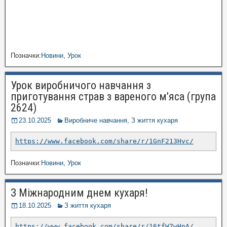
Позначки:
Новини
,
Урок
Урок виробничого навчання з
приготування страв з вареного м’яса (група
2624)
23.10.2025
Виробниче навчання
,
З життя кухаря
https://www.facebook.com/share/r/1GnF213Hvc/
Позначки:
Новини
,
Урок
З Міжнародним днем кухаря!
18.10.2025
З життя кухаря
https://www.facebook.com/share/r/16tfW7wHnA/