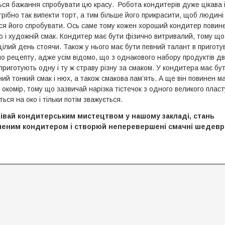
ься бажання спробувати цю красу. Робота кондитерів дуже цікава і
рібно так випекти торт, а тим більше його прикрасити, щоб людині
ся його спробувати. Ось саме тому кожен хороший кондитер повин
 і художній смак. Кондитер має бути фізично витривалий, тому що 
ілий день стоячи. Також у нього має бути певний талант в приготу
по рецепту, адже усім відомо, що з однакового набору продуктів дві
приготують одну і ту ж страву різну за смаком. У кондитера має бу
ий тонкий смак і нюх, а також смакова пам’ять. А ще він повинен м
окомір, тому що зазвичай нарізка тістечок з одного великого пласт
ться на око і тільки потім зважується.
вай кондитерським мистецтвом у нашому закладі, стань
ченим кондитером і створюй неперевершені смачні шедевр