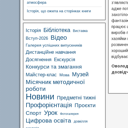
атмосфера
з’являєт
адже пот
Історія, що ожила на сторінках книги
захотіло
фантазію
працює ц
Бібліотека
Історія
Виставка
виробів 
Відео
Вступ-2026
хазяйки 
розвинен
Галерея успішних випускників
хороший 
Дистанційне навчання
відбуває
Досягнення
Екскурсія
Конкурси та змагання
Оволоді
досвід
Музей
Майстер-клас
Мова
Місячник методичної
роботи
Новини
Предметні тижні
Профорієнтація
Проєкти
Урок
Спорт
Фотогалерея
Цифрова освіта
довкілля