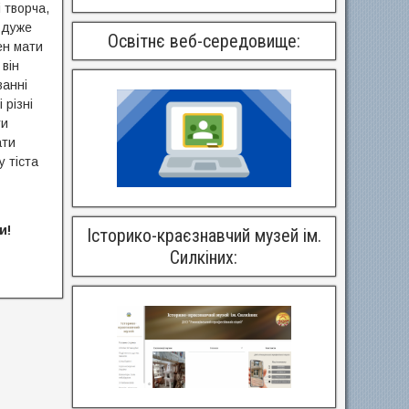
 творча,
 дуже
Освітнє веб-середовище:
ен мати
він
ванні
 різні
ти
ати
у тіста
и!
Історико-краєзнавчий музей ім.
Силкіних: