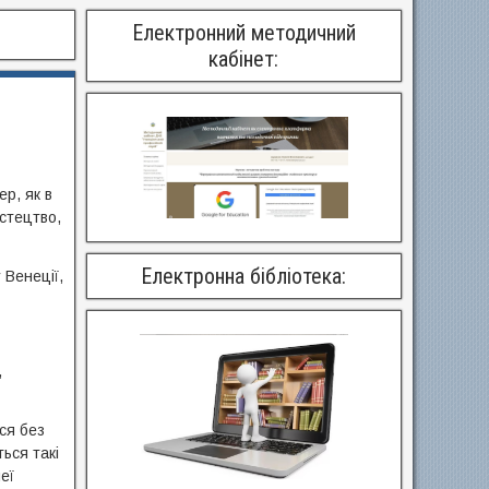
Електронний методичний
кабінет:
р, як в
истецтво,
Електронна бібліотека:
 Венеції,
,
ся без
ься такі
еї