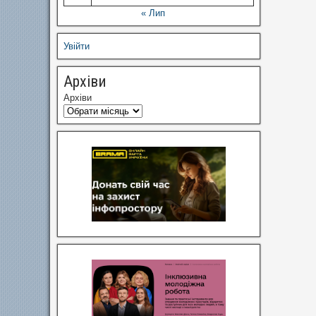
« Лип
Увійти
Архіви
Архіви