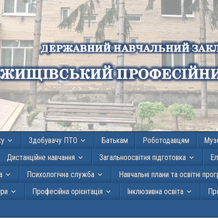
ку
Здобувачу ПТО
Батькам
Роботодавцям
Муз
Дистанційне навчання
Загальноосвітня підготовка
Ел
а
Психологічна служба
Навчальні плани та освітні про
єри
Професійна орієнтація
Інклюзивна освіта
Про