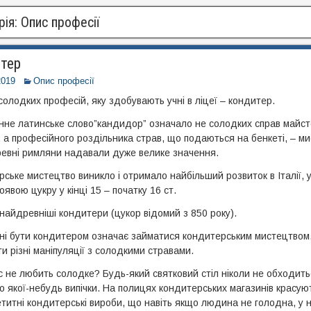
рія:
Опис професії
тер
2019
Опис професії
солодких професій, яку здобувають учні в ліцеї – кондитер.
не латинське слово”кандидор” означало не солодких справ майсте
, а професійного роздільника страв, що подаються на бенкеті, – м
ревні римляни надавали дуже велике значення.
ське мистецтво виникло і отримало найбільший розвиток в Італії, у
оявою цукру у кінці 15 – початку 16 ст.
найдревніші кондитери (цукор відомий з 850 року).
ні бути кондитером означає займатися кондитерським мистецтвом
и різні маніпуляції з солодкими стравами.
с не любить солодке? Будь-який святковий стіл ніколи не обходить
о якої-небудь випічки. На полицях кондитерських магазинів красуют
етитні кондитерські вироби, що навіть якщо людина не голодна, у н