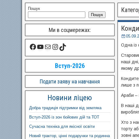
Пошук
Катего
Пошук
Конди
Ми в соцмережах:
05.09.
Одна із 
Старовин
наші дні
Вступ-2026
якому д
Кондитер
Подати заяву на навчання
лише з п
Араби – 
Новини ліцею
В наші д
Добра традиція підтримки від земляка
вироблят
Вступ-2026 із зон бойових дій та ТОТ
Хто з на
Сучасна техніка для якісної освіти
торту аб
зовні ап
Новий трактор, цінні подарунки та родинна