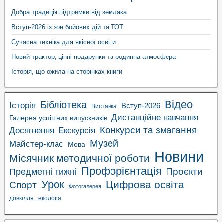
Добра традиція підтримки від земляка
Вступ-2026 із зон бойових дій та ТОТ
Сучасна техніка для якісної освіти
Новий трактор, цінні подарунки та родинна атмосфера
Історія, що ожила на сторінках книги
Відео
Бібліотека
Історія
Вступ-2026
Виставка
Дистанційне навчання
Галерея успішних випускників
Конкурси та змагання
Досягнення
Екскурсія
Музей
Майстер-клас
Мова
Новини
Місячник методичної роботи
Профорієнтація
Проєкти
Предметні тижні
Урок
Цифрова освіта
Спорт
Фотогалерея
довкілля
екологія