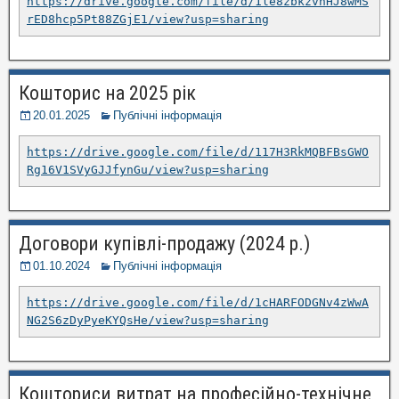
https://drive.google.com/file/d/1le8zbkzvnHJ8wMS
rED8hcp5Pt88ZGjE1/view?usp=sharing
Кошторис на 2025 рік
20.01.2025
Публічні інформація
https://drive.google.com/file/d/117H3RkMQBFBsGWO
Rg16V1SVyGJJfynGu/view?usp=sharing
Договори купівлі-продажу (2024 р.)
01.10.2024
Публічні інформація
https://drive.google.com/file/d/1cHARFODGNv4zWwA
NG2S6zDyPyeKYQsHe/view?usp=sharing
Кошториси витрат на професійно-технічне