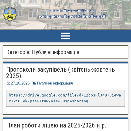
Категорія:
Публічні інформація
Протоколи закупівель (квітень-жовтень
2025)
27.10.2025
Публічні інформація
https://drive.google.com/file/d/12bo3RlJ4BT8i4Wa
xJxiUEvk7pssGIzXW/view?usp=sharing
План роботи ліцею на 2025-2026 н.р.