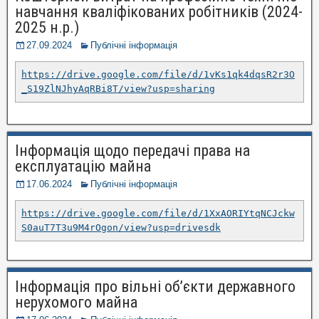
навчання кваліфікованих робітників (2024-
2025 н.р.)
27.09.2024
Публічні інформація
https://drive.google.com/file/d/1vKs1qk4dqsR2r3O
_S19ZlNJhyAqRBi8T/view?usp=sharing
Інформація щодо передачі права на
експлуатацію майна
17.06.2024
Публічні інформація
https://drive.google.com/file/d/1XxAORIYtqNCJckw
S0auT7T3u9M4rOgon/view?usp=drivesdk
Інформація про вільні об’єкти державного
нерухомого майна