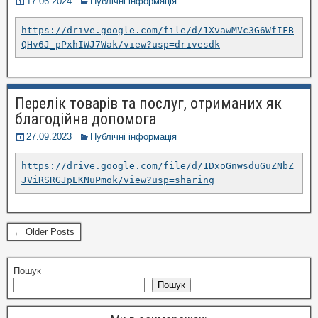
17.06.2024
Публічні інформація
https://drive.google.com/file/d/1XvawMVc3G6WfIFB
QHv6J_pPxhIWJ7Wak/view?usp=drivesdk
Перелік товарів та послуг, отриманих як
благодійна допомога
27.09.2023
Публічні інформація
https://drive.google.com/file/d/1DxoGnwsduGuZNbZ
JViRSRGJpEKNuPmok/view?usp=sharing
← Older Posts
Пошук
Пошук