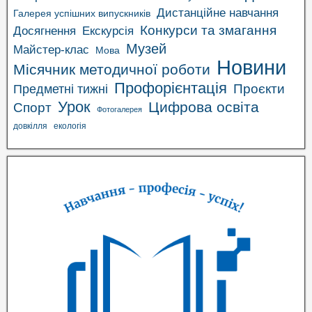
Дистанційне навчання
Галерея успішних випускників
Конкурси та змагання
Досягнення
Екскурсія
Музей
Майстер-клас
Мова
Новини
Місячник методичної роботи
Профорієнтація
Проєкти
Предметні тижні
Урок
Цифрова освіта
Спорт
Фотогалерея
довкілля
екологія