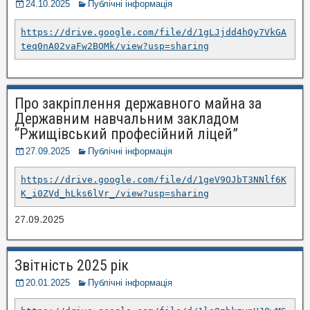
24.10.2025
Публічні інформація
https://drive.google.com/file/d/1gLJjdd4hQy7VkGA
teq0nA02vaFw2BOMk/view?usp=sharing
Про закріплення державного майна за
Державним навчальним закладом
“Ржищівський професійний ліцей”
27.09.2025
Публічні інформація
https://drive.google.com/file/d/1geV9OJbT3NNlf6K
K_i0ZVd_hLks6lVr_/view?usp=sharing
27.09.2025
Звітність 2025 рік
20.01.2025
Публічні інформація