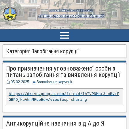
Категорія:
Запобігання корупції
Про призначення уповноваженої особи з
питань запобігання та виявлення корупції
05.02.2025
Запобігання корупції
https://drive.google.com/file/d/1hIVPNMsr3_oBviF
GBPQjkaAkhMFqeEuw/view?usp=sharing
Антикорупційне навчання від А до Я