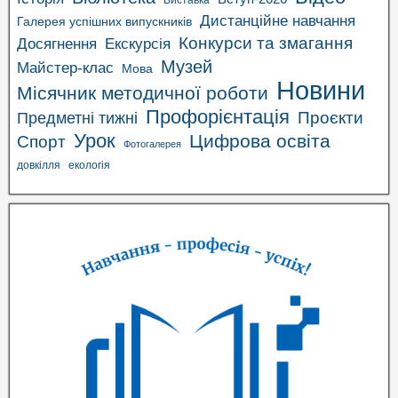
Дистанційне навчання
Галерея успішних випускників
Конкурси та змагання
Досягнення
Екскурсія
Музей
Майстер-клас
Мова
Новини
Місячник методичної роботи
Профорієнтація
Проєкти
Предметні тижні
Урок
Цифрова освіта
Спорт
Фотогалерея
довкілля
екологія