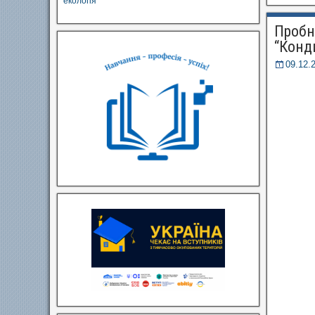
екологія
Пробні
“Конд
09.12.