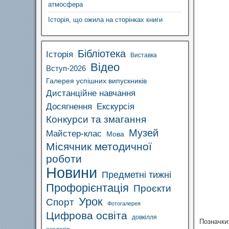
атмосфера
Історія, що ожила на сторінках книги
Бібліотека
Історія
Виставка
Відео
Вступ-2026
Галерея успішних випускників
Дистанційне навчання
Досягнення
Екскурсія
Конкурси та змагання
Музей
Майстер-клас
Мова
Місячник методичної
роботи
Новини
Предметні тижні
Профорієнтація
Проєкти
Урок
Спорт
Фотогалерея
Цифрова освіта
довкілля
Позначки