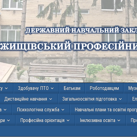
ку
Здобувачу ПТО
Батькам
Роботодавцям
Муз
Дистанційне навчання
Загальноосвітня підготовка
Ел
а
Психологічна служба
Навчальні плани та освітні про
єри
Професійна орієнтація
Інклюзивна освіта
Про