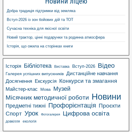
Новини ліцею
Добра традиція підтримки від земляка
Вступ-2026 із зон бойових дій та ТОТ
Сучасна техніка для якісної освіти
Новий трактор, цінні подарунки та родинна атмосфера
Історія, що ожила на сторінках книги
Відео
Бібліотека
Історія
Вступ-2026
Виставка
Дистанційне навчання
Галерея успішних випускників
Конкурси та змагання
Досягнення
Екскурсія
Музей
Майстер-клас
Мова
Новини
Місячник методичної роботи
Профорієнтація
Проєкти
Предметні тижні
Урок
Цифрова освіта
Спорт
Фотогалерея
довкілля
екологія