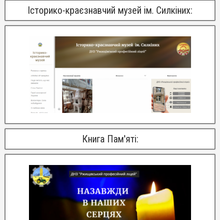
Історико-краєзнавчий музей ім. Силкіних:
Книга Пам'яті: