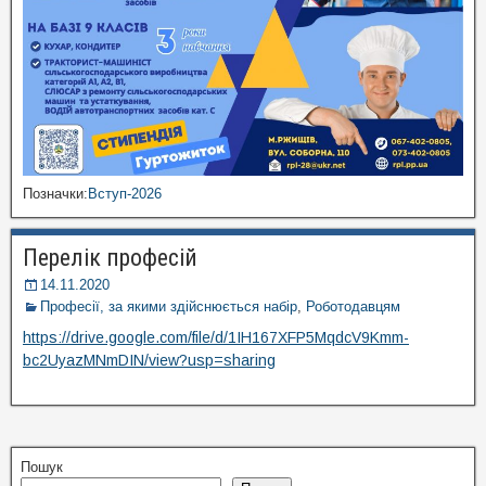
Позначки:
Вступ-2026
Перелік професій
14.11.2020
Професії, за якими здійснюється набір
,
Роботодавцям
https://drive.google.com/file/d/1IH167XFP5MqdcV9Kmm-
bc2UyazMNmDIN/view?usp=sharing
Пошук