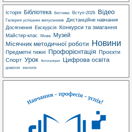
Відео
Бібліотека
Історія
Вступ-2026
Виставка
Дистанційне навчання
Галерея успішних випускників
Конкурси та змагання
Досягнення
Екскурсія
Музей
Майстер-клас
Мова
Новини
Місячник методичної роботи
Профорієнтація
Проєкти
Предметні тижні
Урок
Цифрова освіта
Спорт
Фотогалерея
довкілля
екологія