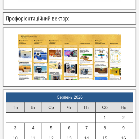
Профорієнтаційний вектор:
Серпень 2026
Пн
Вт
Ср
Чт
Пт
Сб
Нд
1
2
3
4
5
6
7
8
9
10
11
12
13
14
15
16