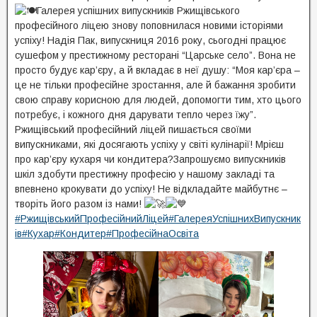
Галерея успішних випускників Ржищівського
професійного ліцею знову поповнилася новими історіями
успіху! Надія Пак, випускниця 2016 року, сьогодні працює
сушефом у престижному ресторані “Царське село”. Вона не
просто будує кар’єру, а й вкладає в неї душу: “Моя кар’єра –
це не тільки професійне зростання, але й бажання зробити
свою справу корисною для людей, допомогти тим, хто цього
потребує, і кожного дня дарувати тепло через їжу”.
Ржищівський професійний ліцей пишається своїми
випускниками, які досягають успіху у світі кулінарії! Мрієш
про кар’єру кухаря чи кондитера?Запрошуємо випускників
шкіл здобути престижну професію у нашому закладі та
впевнено крокувати до успіху! Не відкладайте майбутнє –
творіть його разом із нами!
#РжищівськийПрофесійнийЛіцей
#ГалереяУспішнихВипускник
ів
#Кухар
#Кондитер
#ПрофесійнаОсвіта