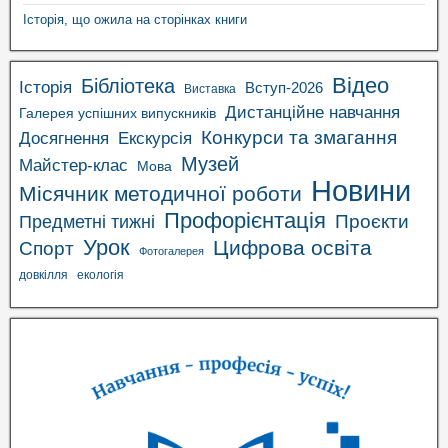
Історія, що ожила на сторінках книги
Відео
Бібліотека
Історія
Вступ-2026
Виставка
Дистанційне навчання
Галерея успішних випускників
Конкурси та змагання
Досягнення
Екскурсія
Музей
Майстер-клас
Мова
Новини
Місячник методичної роботи
Профорієнтація
Проєкти
Предметні тижні
Урок
Цифрова освіта
Спорт
Фотогалерея
довкілля
екологія