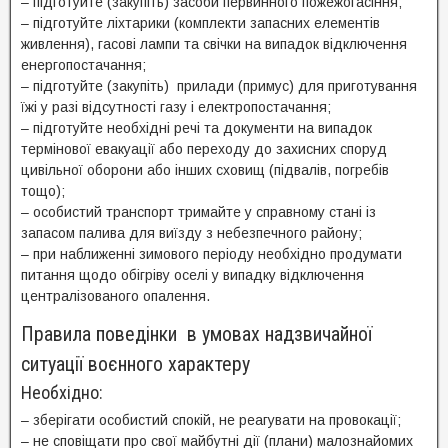
– підготуйте (закупіть) засоби первинного пожежогасіння;
– підготуйте ліхтарики (комплекти запасних елементів
живлення), гасові лампи та свічки на випадок відключення
енергопостачання;
– підготуйте (закупіть) прилади (примус) для приготування
їжі у разі відсутності газу і електропостачання;
– підготуйте необхідні речі та документи на випадок
термінової евакуації або переходу до захисних споруд
цивільної оборони або інших сховищ (підвалів, погребів
тощо);
– особистий транспорт тримайте у справному стані із
запасом палива для виїзду з небезпечного району;
– при наближенні зимового періоду необхідно продумати
питання щодо обігріву оселі у випадку відключення
централізованого опалення.
Правила поведінки в умовах надзвичайної
ситуації воєнного характеру
Необхідно:
– зберігати особистий спокій, не реагувати на провокації;
– не сповіщати про свої майбутні дії (плани) малознайомих