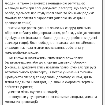
людей, а також знайомих з ненадійною репутацією;
– завжди мати при собі документ (паспорт), що засвідчує
особу, відомості про групу крові свою та близьких родичів,
можливі проблеми зі здоров’ям (алергію на медичні
препарати тощо);
– знати місце розташування захисних споруд цивільної
оборони поблизу місця проживання, роботи, у місцях частого
відвідування (магазини, базар, дорога до роботи, медичні
заклади тощо). Без необхідності намагатися якнайменше
знаходитись поза місцем проживання, роботи та у
малознайомих місцях;
– при виході із приміщень, пересуванні сходинами
багатоповерхівок або до споруди цивільної оборони
(сховища) дотримуватись правила правої руки (як при русі
автомобільного транспорту) з метою уникнення тисняви.
Пропускати вперед та надавати допомогу жінкам, дітям,
літнім людям та інвалідам, що значно скоротить терміни
зайняття укриття;
– уникати місць скупчення людей;
– не вступати у суперечки з незнайомими людьми, уникати
можливих провокацій;