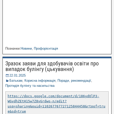
Позначки:
Новини
,
Профорієнтація
Зразок заяви для здобувачів освіти про
випадок булінгу (цькування)
22.01.2025
Батькам
,
Корисна інформація
,
Поради, рекомендації
,
Протидія булінгу та насильства
https://docs.google.com/document/d/186ydOlP3-
WGvdhZEtH15w7Z8vGrdwo-n/edit?
usp=sharing&ouid=110267767727125844458&rtpof=tru
e&sd=true