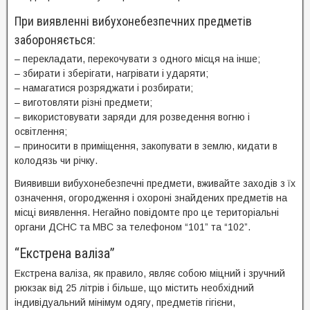
При виявленні вибухонебезпечних предметів
забороняється:
– перекладати, перекочувати з одного місця на інше;
– збирати і зберігати, нагрівати і ударяти;
– намагатися розряджати і розбирати;
– виготовляти різні предмети;
– використовувати заряди для розведення вогню і
освітлення;
– приносити в приміщення, закопувати в землю, кидати в
колодязь чи річку.
Виявивши вибухонебезпечні предмети, вживайте заходів з їх
означення, огородження і охороні знайдених предметів на
місці виявлення. Негайно повідомте про це територіальні
органи ДСНС та МВС за телефоном “101” та “102”.
“Екстрена валіза”
Екстрена валіза, як правило, являє собою міцний і зручний
рюкзак від 25 літрів і більше, що містить необхідний
індивідуальний мінімум одягу, предметів гігієни,