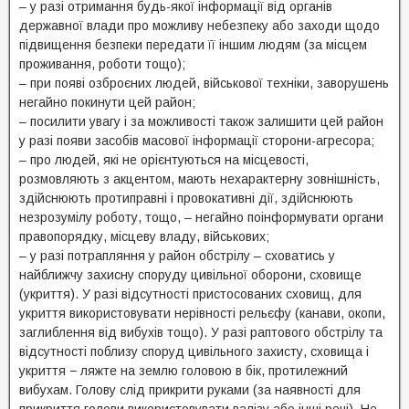
– у разі отримання будь-якої інформації від органів
державної влади про можливу небезпеку або заходи щодо
підвищення безпеки передати її іншим людям (за місцем
проживання, роботи тощо);
– при появі озброєних людей, військової техніки, заворушень
негайно покинути цей район;
– посилити увагу і за можливості також залишити цей район
у разі появи засобів масової інформації сторони-агресора;
– про людей, які не орієнтуються на місцевості,
розмовляють з акцентом, мають нехарактерну зовнішність,
здійснюють протиправні і провокативні дії, здійснюють
незрозумілу роботу, тощо, – негайно поінформувати органи
правопорядку, місцеву владу, військових;
– у разі потрапляння у район обстрілу – сховатись у
найближчу захисну споруду цивільної оборони, сховище
(укриття). У разі відсутності пристосованих сховищ, для
укриття використовувати нерівності рельєфу (канави, окопи,
заглиблення від вибухів тощо). У разі раптового обстрілу та
відсутності поблизу споруд цивільного захисту, сховища і
укриття − ляжте на землю головою в бік, протилежний
вибухам. Голову слід прикрити руками (за наявності для
прикриття голови використовувати валізу або інші речі). Не