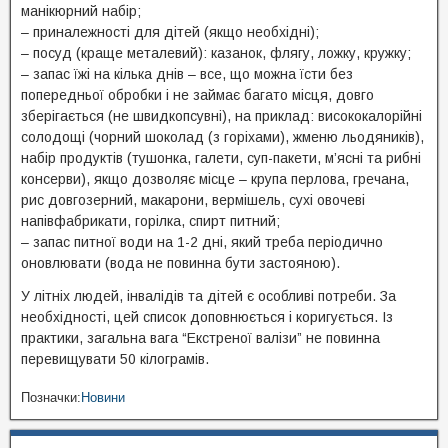
манікюрний набір;
– приналежності для дітей (якщо необхідні);
– посуд (краще металевий): казанок, флягу, ложку, кружку;
– запас їжі на кілька днів – все, що можна їсти без
попередньої обробки і не займає багато місця, довго
зберігається (не швидкопсувні), на приклад: висококалорійні
солодощі (чорний шоколад (з горіхами), жменю льодяників),
набір продуктів (тушонка, галети, суп-пакети, м’ясні та рибні
консерви), якщо дозволяє місце – крупа перлова, гречана,
рис довгозерний, макарони, вермішель, сухі овочеві
напівфабрикати, горілка, спирт питний;
– запас питної води на 1-2 дні, який треба періодично
оновлювати (вода не повинна бути застояною).
У літніх людей, інвалідів та дітей є особливі потреби. За
необхідності, цей список доповнюється і коригується. Із
практики, загальна вага “Екстреної валізи” не повинна
перевищувати 50 кілограмів.
Позначки:
Новини