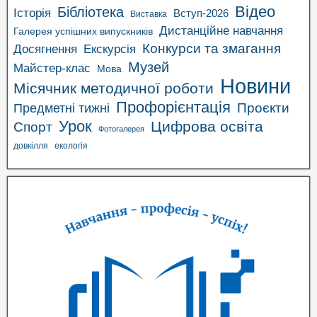
Відео
Бібліотека
Історія
Вступ-2026
Виставка
Дистанційне навчання
Галерея успішних випускників
Конкурси та змагання
Досягнення
Екскурсія
Музей
Майстер-клас
Мова
Новини
Місячник методичної роботи
Профорієнтація
Проєкти
Предметні тижні
Урок
Цифрова освіта
Спорт
Фотогалерея
довкілля
екологія