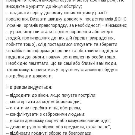
виходьте з укриття до кінця обстрілу;
– надавати першу допомогу іншим людям у разі їх
поранення. Визвати швидку допомогу, представників ДСНС
України, органів правопорядку, за необхідності – військових;
– у разі, якщо ви стали свідком поранення або смерті
людей, протиправних до них дій (арешт, викрадення,
побиття тощо), слід постаратися з’ясувати та зберегти
якнайбільше інформації про них та обставини події для
надання допомоги, пошуку, встановлення особи тощо.
Необхідно пам’ятати, що ви самі або близькі вам люди,
також можуть опинитись у скрутному становищі і будуть
потребувати допомоги.
Не рекомендується:
– підходити до вікон, якщо почуєте постріли;
– спостерігати за ходом бойових дій;
– стояти чи перебігати під обстрілом;
– конфліктувати з озброєними людьми;
– носити армійську форму або камуфльований одяг;
– демонструвати зброю або предмети, схожі на неї;
– підбирати покинуті зброю та боєприпаси.