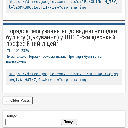
https://drive.google.com/file/d/1EoxObtNmnM_TBVj
lvlZSMRB96cEgEjz1/view?usp=sharing
Порядок реагування на доведені випадки
булінгу (цькування) у ДНЗ “Ржищівський
професійний ліцей”
22.01.2025
Батькам
,
Поради, рекомендації
,
Протидія булінгу та
насильства
https://drive.google.com/file/d/1T5nF_RaqLrGqqqy
uvgtzWLWdTkZj6swk/view?usp=sharing
← Older Posts
Пошук
Пошук