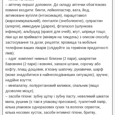
– аптечку першої допомоги. До складу аптечки обов’язково
повинні входити: бинти, лейкопластир, вата, йод,
активоване вугілля (інтоксикація), парацетамол
(жарознижувальний), пенталгін (знеболююче), супрастин
(алергія), иммодиум (діарея), фталазол (шлункова
інфекція), альбуцид (краплі для очей), жгут, шприци тощо;
ліки що ви приймаєте (мінімум на тиждень) з описом способу
застосування та дози; рецепти; прізвища та мобільні
телефони ваших лікарів (слідкуйте за терміном придатності
ліків);
– одяг: комплект нижньої білизни (2 пари), шкарпетки
бавовняні (2 пари) і вовняні, запасні штани, сорочку або
кофту, плащ-дощовик, в’язану шапочку, рукавички, шарф
(може знадобитися в найнесподіваніших ситуаціях), зручне,
надійне взуття;
– мініпалатку, поліуретановий килимок, спальник (якщо
дозволяє місце);
– засоби гігієни: зубну щітку і зубну пасту, невеликий шматок
мила, рушник (є такі в упаковці пресовані), туалетний папір,
кілька упаковок одноразових сухих та вологих серветок,
кілька носових хусток, засоби інтимної гігієни, бритву,