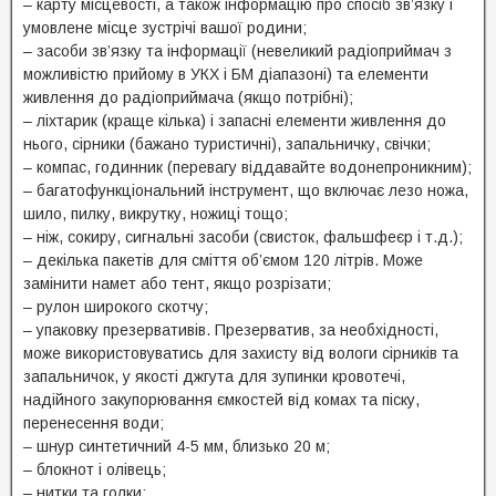
– карту місцевості, а також інформацію про спосіб зв’язку і
умовлене місце зустрічі вашої родини;
– засоби зв’язку та інформації (невеликий радіоприймач з
можливістю прийому в УКХ і БМ діапазоні) та елементи
живлення до радіоприймача (якщо потрібні);
– ліхтарик (краще кілька) і запасні елементи живлення до
нього, сірники (бажано туристичні), запальничку, свічки;
– компас, годинник (перевагу віддавайте водонепроникним);
– багатофункціональний інструмент, що включає лезо ножа,
шило, пилку, викрутку, ножиці тощо;
– ніж, сокиру, сигнальні засоби (свисток, фальшфеєр і т.д.);
– декілька пакетів для сміття об’ємом 120 літрів. Може
замінити намет або тент, якщо розрізати;
– рулон широкого скотчу;
– упаковку презервативів. Презерватив, за необхідності,
може використовуватись для захисту від вологи сірників та
запальничок, у якості джгута для зупинки кровотечі,
надійного закупорювання ємкостей від комах та піску,
перенесення води;
– шнур синтетичний 4-5 мм, близько 20 м;
– блокнот і олівець;
– нитки та голки;