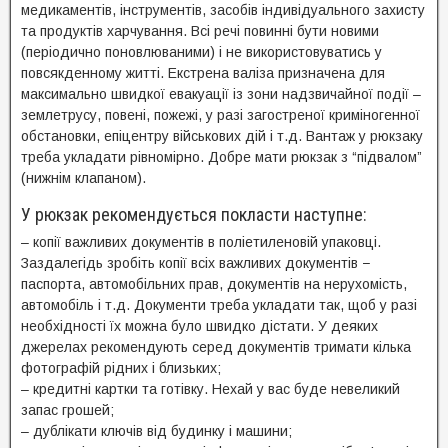
медикаментів, інструментів, засобів індивідуального захисту
та продуктів харчування. Всі речі повинні бути новими
(періодично поновлюваними) і не використовуватись у
повсякденному житті. Екстрена валіза призначена для
максимально швидкої евакуації із зони надзвичайної події –
землетрусу, повені, пожежі, у разі загостреної криміногенної
обстановки, епіцентру військових дій і т.д. Вантаж у рюкзаку
треба укладати рівномірно. Добре мати рюкзак з “підвалом”
(нижнім клапаном).
У рюкзак рекомендується покласти наступне:
– копії важливих документів в поліетиленовій упаковці.
Заздалегідь зробіть копії всіх важливих документів −
паспорта, автомобільних прав, документів на нерухомість,
автомобіль і т.д. Документи треба укладати так, щоб у разі
необхідності їх можна було швидко дістати. У деяких
джерелах рекомендують серед документів тримати кілька
фотографій рідних і близьких;
– кредитні картки та готівку. Нехай у вас буде невеликий
запас грошей;
– дублікати ключів від будинку і машини;