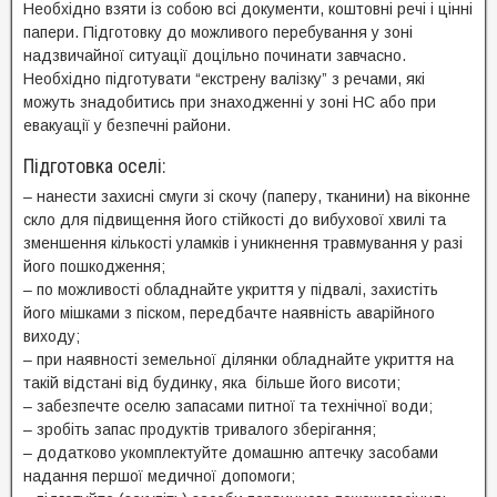
Необхідно взяти із собою всі документи, коштовні речі і цінні
папери. Підготовку до можливого перебування у зоні
надзвичайної ситуації доцільно починати завчасно.
Необхідно підготувати “екстрену валізку” з речами, які
можуть знадобитись при знаходженні у зоні НС або при
евакуації у безпечні райони.
Підготовка оселі:
– нанести захисні смуги зі скочу (паперу, тканини) на віконне
скло для підвищення його стійкості до вибухової хвилі та
зменшення кількості уламків і уникнення травмування у разі
його пошкодження;
– по можливості обладнайте укриття у підвалі, захистіть
його мішками з піском, передбачте наявність аварійного
виходу;
– при наявності земельної ділянки обладнайте укриття на
такій відстані від будинку, яка більше його висоти;
– забезпечте оселю запасами питної та технічної води;
– зробіть запас продуктів тривалого зберігання;
– додатково укомплектуйте домашню аптечку засобами
надання першої медичної допомоги;