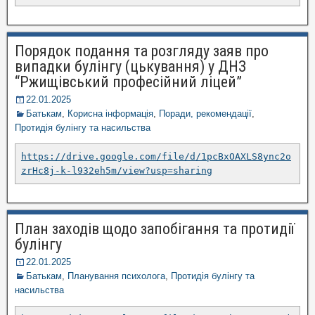
Порядок подання та розгляду заяв про
випадки булінгу (цькування) у ДНЗ
“Ржищівський професійний ліцей”
22.01.2025
Батькам
,
Корисна інформація
,
Поради, рекомендації
,
Протидія булінгу та насильства
https://drive.google.com/file/d/1pcBxOAXLS8ync2o
zrHc8j-k-l932eh5m/view?usp=sharing
План заходів щодо запобігання та протидії
булінгу
22.01.2025
Батькам
,
Планування психолога
,
Протидія булінгу та
насильства