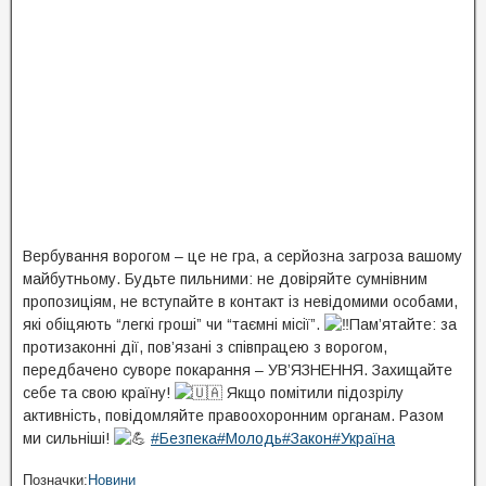
Вербування ворогом – це не гра, а серйозна загроза вашому
майбутньому. Будьте пильними: не довіряйте сумнівним
пропозиціям, не вступайте в контакт із невідомими особами,
які обіцяють “легкі гроші” чи “таємні місії”.
Пам’ятайте: за
протизаконні дії, пов’язані з співпрацею з ворогом,
передбачено суворе покарання – УВ’ЯЗНЕННЯ. Захищайте
себе та свою країну!
Якщо помітили підозрілу
активність, повідомляйте правоохоронним органам. Разом
ми сильніші!
#Безпека
#Молодь
#Закон
#Україна
Позначки:
Новини