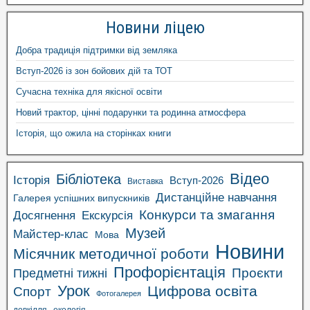
Новини ліцею
Добра традиція підтримки від земляка
Вступ-2026 із зон бойових дій та ТОТ
Сучасна техніка для якісної освіти
Новий трактор, цінні подарунки та родинна атмосфера
Історія, що ожила на сторінках книги
Відео
Бібліотека
Історія
Вступ-2026
Виставка
Дистанційне навчання
Галерея успішних випускників
Конкурси та змагання
Досягнення
Екскурсія
Музей
Майстер-клас
Мова
Новини
Місячник методичної роботи
Профорієнтація
Проєкти
Предметні тижні
Урок
Цифрова освіта
Спорт
Фотогалерея
довкілля
екологія