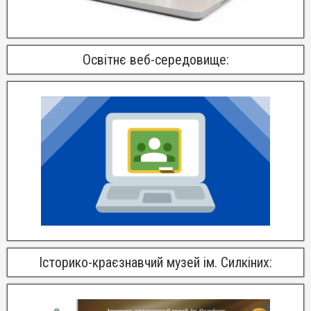
Освітнє веб-середовище:
Історико-краєзнавчий музей ім. Силкіних: