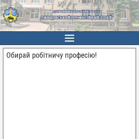
Обирай робітничу професію!