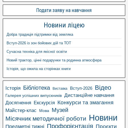
Подати заяву на навчання
Новини ліцею
Добра традиція підтримки від земляка
Вступ-2026 із зон бойових дій та ТОТ
Сучасна техніка для якісної освіти
Новий трактор, цінні подарунки та родинна атмосфера
Історія, що ожила на сторінках книги
Відео
Бібліотека
Історія
Вступ-2026
Виставка
Дистанційне навчання
Галерея успішних випускників
Конкурси та змагання
Досягнення
Екскурсія
Музей
Майстер-клас
Мова
Новини
Місячник методичної роботи
Профорієнтація
Проєкти
Предметні тижні