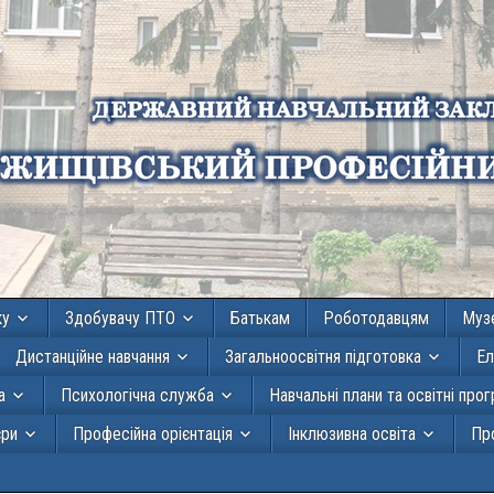
ку
Здобувачу ПТО
Батькам
Роботодавцям
Муз
Дистанційне навчання
Загальноосвітня підготовка
Ел
а
Психологічна служба
Навчальні плани та освітні про
єри
Професійна орієнтація
Інклюзивна освіта
Про