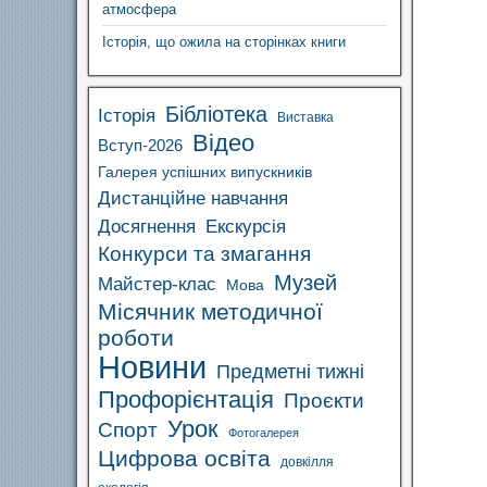
атмосфера
Історія, що ожила на сторінках книги
Бібліотека
Історія
Виставка
Відео
Вступ-2026
Галерея успішних випускників
Дистанційне навчання
Досягнення
Екскурсія
Конкурси та змагання
Музей
Майстер-клас
Мова
Місячник методичної
роботи
Новини
Предметні тижні
Профорієнтація
Проєкти
Урок
Спорт
Фотогалерея
Цифрова освіта
довкілля