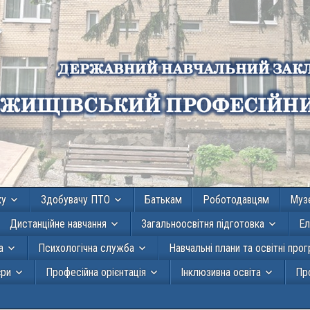
ку
Здобувачу ПТО
Батькам
Роботодавцям
Муз
Дистанційне навчання
Загальноосвітня підготовка
Ел
а
Психологічна служба
Навчальні плани та освітні про
єри
Професійна орієнтація
Інклюзивна освіта
Про