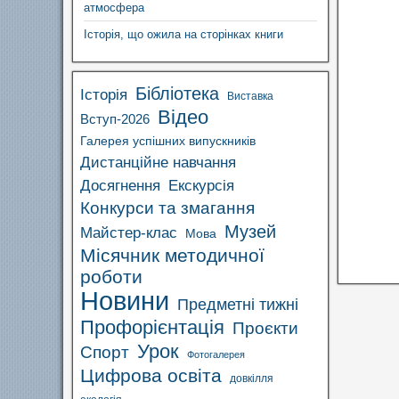
атмосфера
Історія, що ожила на сторінках книги
Бібліотека
Історія
Виставка
Відео
Вступ-2026
Галерея успішних випускників
Дистанційне навчання
Досягнення
Екскурсія
Конкурси та змагання
Музей
Майстер-клас
Мова
Місячник методичної
роботи
Новини
Предметні тижні
Профорієнтація
Проєкти
Урок
Спорт
Фотогалерея
Цифрова освіта
довкілля