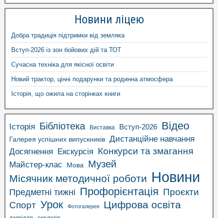
Новини ліцею
Добра традиція підтримки від земляка
Вступ-2026 із зон бойових дій та ТОТ
Сучасна техніка для якісної освіти
Новий трактор, цінні подарунки та родинна атмосфера
Історія, що ожила на сторінках книги
Відео
Бібліотека
Історія
Вступ-2026
Виставка
Дистанційне навчання
Галерея успішних випускників
Конкурси та змагання
Досягнення
Екскурсія
Музей
Майстер-клас
Мова
Новини
Місячник методичної роботи
Профорієнтація
Проєкти
Предметні тижні
Урок
Цифрова освіта
Спорт
Фотогалерея
довкілля
екологія