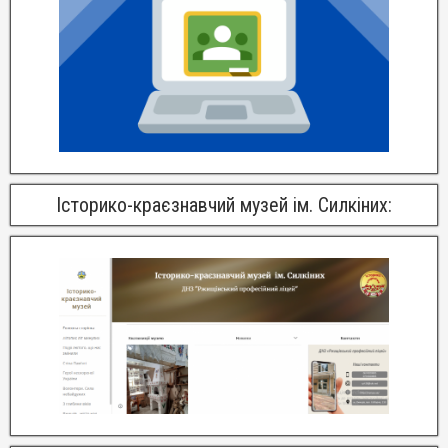
Історико-краєзнавчий музей ім. Силкіних: