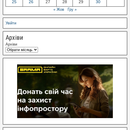
25
26
27
28
29
30
« Жов
Гру »
Увійти
Архіви
Архіви