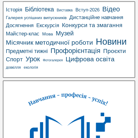
Відео
Бібліотека
Історія
Вступ-2026
Виставка
Дистанційне навчання
Галерея успішних випускників
Конкурси та змагання
Досягнення
Екскурсія
Музей
Майстер-клас
Мова
Новини
Місячник методичної роботи
Профорієнтація
Проєкти
Предметні тижні
Урок
Цифрова освіта
Спорт
Фотогалерея
довкілля
екологія