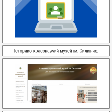
Історико-краєзнавчий музей ім. Силкіних: