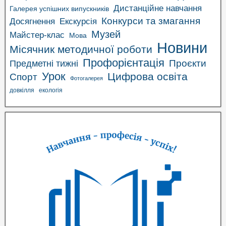
Дистанційне навчання
Галерея успішних випускників
Конкурси та змагання
Досягнення
Екскурсія
Музей
Майстер-клас
Мова
Новини
Місячник методичної роботи
Профорієнтація
Проєкти
Предметні тижні
Урок
Цифрова освіта
Спорт
Фотогалерея
довкілля
екологія