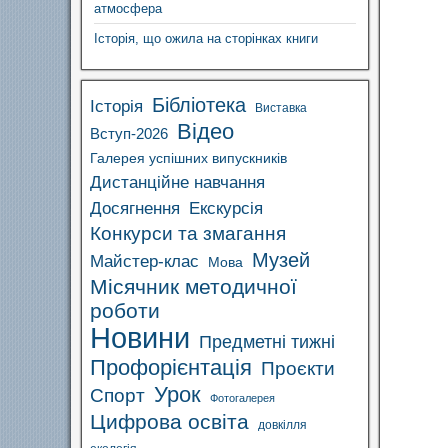
атмосфера
Історія, що ожила на сторінках книги
Бібліотека
Історія
Виставка
Відео
Вступ-2026
Галерея успішних випускників
Дистанційне навчання
Досягнення
Екскурсія
Конкурси та змагання
Музей
Майстер-клас
Мова
Місячник методичної
роботи
Новини
Предметні тижні
Профорієнтація
Проєкти
Урок
Спорт
Фотогалерея
Цифрова освіта
довкілля