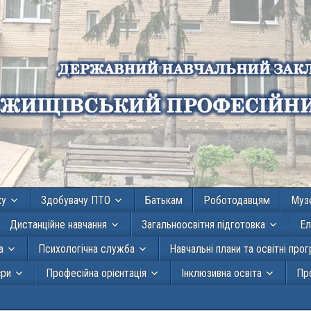
ку
Здобувачу ПТО
Батькам
Роботодавцям
Муз
Дистанційне навчання
Загальноосвітня підготовка
Ел
а
Психологічна служба
Навчальні плани та освітні про
єри
Професійна орієнтація
Інклюзивна освіта
Про