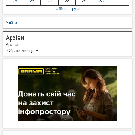
25
26
27
28
29
30
« Жов
Гру »
Увійти
Архіви
Архіви