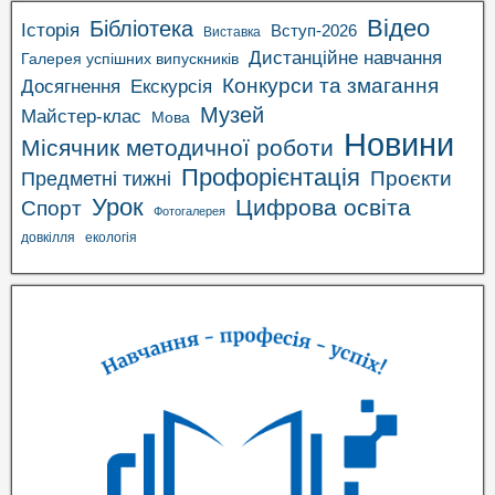
Відео
Бібліотека
Історія
Вступ-2026
Виставка
Дистанційне навчання
Галерея успішних випускників
Конкурси та змагання
Досягнення
Екскурсія
Музей
Майстер-клас
Мова
Новини
Місячник методичної роботи
Профорієнтація
Проєкти
Предметні тижні
Урок
Цифрова освіта
Спорт
Фотогалерея
довкілля
екологія