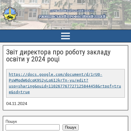
Звіт директора про роботу закладу
освіти у 2024 році
https://docs.google.com/document/d/1rU0-
PsWMqdW6dcqK9S2yLq6IJkrTn-yu/edit?
usp=sharing&ouid=110267767727125844458&rtpof=tru
e&sd=true
04.11.2024
Пошук
Пошук