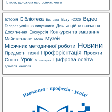
Історія, що ожила на сторінках книги
Відео
Бібліотека
Історія
Вступ-2026
Виставка
Дистанційне навчання
Галерея успішних випускників
Конкурси та змагання
Досягнення
Екскурсія
Музей
Майстер-клас
Мова
Новини
Місячник методичної роботи
Профорієнтація
Проєкти
Предметні тижні
Урок
Цифрова освіта
Спорт
Фотогалерея
довкілля
екологія