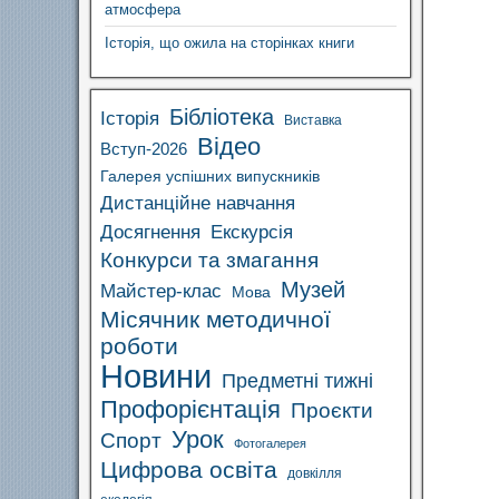
атмосфера
Історія, що ожила на сторінках книги
Бібліотека
Історія
Виставка
Відео
Вступ-2026
Галерея успішних випускників
Дистанційне навчання
Досягнення
Екскурсія
Конкурси та змагання
Музей
Майстер-клас
Мова
Місячник методичної
роботи
Новини
Предметні тижні
Профорієнтація
Проєкти
Урок
Спорт
Фотогалерея
Цифрова освіта
довкілля