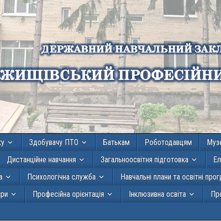
ку
Здобувачу ПТО
Батькам
Роботодавцям
Муз
Дистанційне навчання
Загальноосвітня підготовка
Ел
а
Психологічна служба
Навчальні плани та освітні про
єри
Професійна орієнтація
Інклюзивна освіта
Про