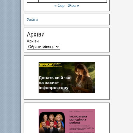
« Сер
Жов »
Увійти
Архіви
Архіви