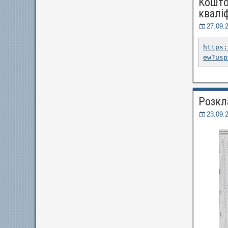
Кошто
кваліф
27.09.
https:
ew?usp
Розкла
23.09.