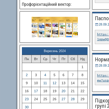
Профорієнтаційний вектор:
Паспо
28.09.
https:
1qpwQO
Вересень 2024
Норма
Пн
Вт
Ср
Чт
Пт
Сб
Нд
28.09.
1
2
3
4
5
6
7
8
https:
ew?usp
9
10
11
12
13
14
15
16
17
18
19
20
21
22
23
24
25
26
27
28
29
Підко
групі 
30