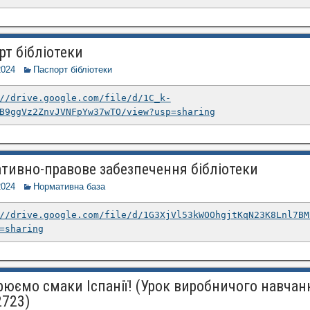
рт бібліотеки
2024
Паспорт бібліотеки
//drive.google.com/file/d/1C_k-
B9ggVz2ZnvJVNFpYw37wTO/view?usp=sharing
тивно-правове забезпечення бібліотеки
2024
Нормативна база
//drive.google.com/file/d/1G3XjVl53kWOOhgjtKqN23K8Lnl7BM
=sharing
рюємо смаки Іспанії! (Урок виробничого навчан
2723)