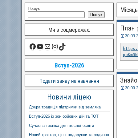
Пошук
Місяць
Пошук
План р
Ми в соцмережах:
30.09.
https:
qbKm3N
Вступ-2026
Знайо
Подати заяву на навчання
30.09.
Новини ліцею
Добра традиція підтримки від земляка
Вступ-2026 із зон бойових дій та ТОТ
Сучасна техніка для якісної освіти
Новий трактор, цінні подарунки та родинна