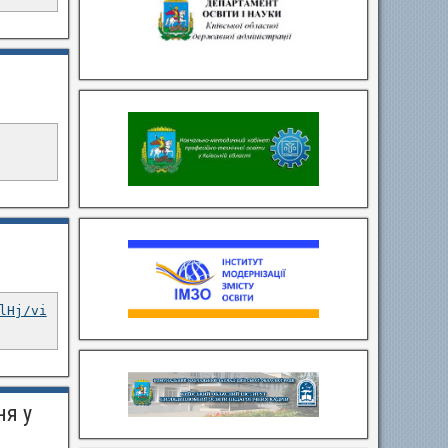
lHj/vi
ня у