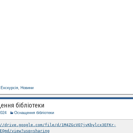
:
Екскурсія
,
Новини
ення бібліотеки
2024
Оснащення бібліотеки
//drive.google.com/file/d/1M4ZGcVO7jvKbylcx3EFKr-
EQmd/view?usp=sharing