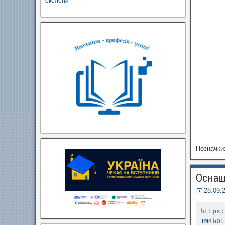
екологія
Позначки
Оснащ
28.09.
https:
1M4b0l