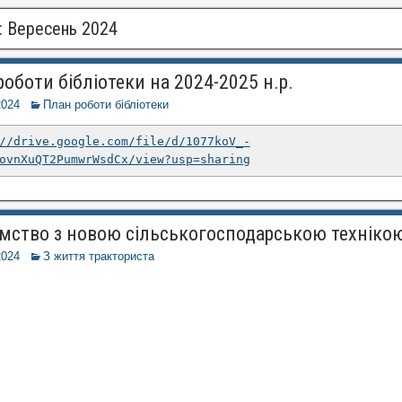
:
Вересень 2024
оботи бібліотеки на 2024-2025 н.р.
2024
План роботи бібліотеки
//drive.google.com/file/d/1077koV_-
ovnXuQT2PumwrWsdCx/view?usp=sharing
мство з новою сільськогосподарською техніко
2024
З життя тракториста