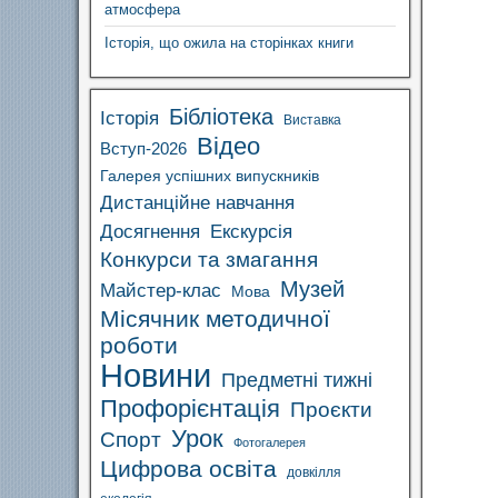
атмосфера
Історія, що ожила на сторінках книги
Бібліотека
Історія
Виставка
Відео
Вступ-2026
Галерея успішних випускників
Дистанційне навчання
Досягнення
Екскурсія
Конкурси та змагання
Музей
Майстер-клас
Мова
Місячник методичної
роботи
Новини
Предметні тижні
Профорієнтація
Проєкти
Урок
Спорт
Фотогалерея
Цифрова освіта
довкілля