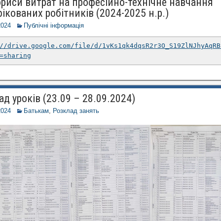
риси витрат на професійно-технічне навчання
ікованих робітників (2024-2025 н.р.)
2024
Публічні інформація
//drive.google.com/file/d/1vKs1qk4dqsR2r3O_S19ZlNJhyAqRB
=sharing
д уроків (23.09 – 28.09.2024)
2024
Батькам
,
Розклад занять