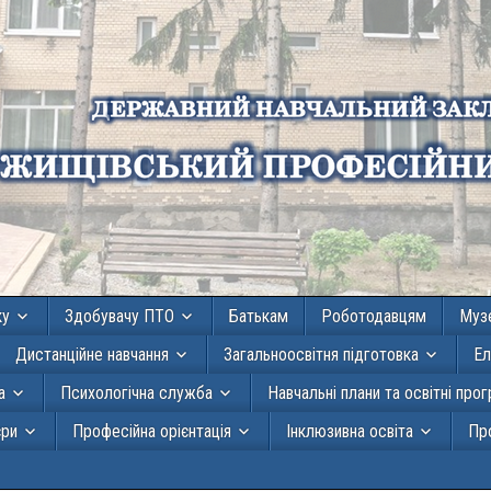
ку
Здобувачу ПТО
Батькам
Роботодавцям
Муз
Дистанційне навчання
Загальноосвітня підготовка
Ел
а
Психологічна служба
Навчальні плани та освітні про
єри
Професійна орієнтація
Інклюзивна освіта
Про