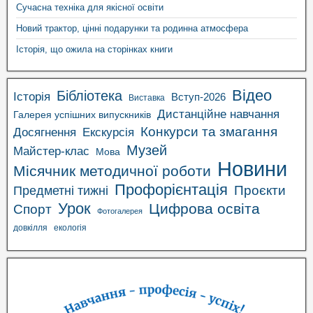
Сучасна техніка для якісної освіти
Новий трактор, цінні подарунки та родинна атмосфера
Історія, що ожила на сторінках книги
Відео
Бібліотека
Історія
Вступ-2026
Виставка
Дистанційне навчання
Галерея успішних випускників
Конкурси та змагання
Досягнення
Екскурсія
Музей
Майстер-клас
Мова
Новини
Місячник методичної роботи
Профорієнтація
Проєкти
Предметні тижні
Урок
Цифрова освіта
Спорт
Фотогалерея
довкілля
екологія