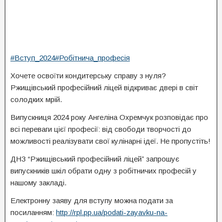
#Вступ_2024
#Робітнича_професія
Хочете освоїти кондитерську справу з нуля?
Ржищівський професійний ліцей відкриває двері в світ
солодких мрій.
Випускниця 2024 року Ангеліна Охремчук розповідає про
всі переваги цієї професії: від свободи творчості до
можливості реалізувати свої кулінарні ідеї. Не пропустіть!
ДНЗ “Ржищівський професійний ліцей” запрошує
випускників шкіл обрати одну з робітничих професій у
нашому закладі.
Електронну заяву для вступу можна подати за
посиланням:
http://rpl.pp.ua/podati-zayavku-na-