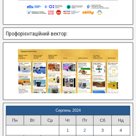
Профорієнтаційний вектор:
Серпень 2024
Пн
Вт
Ср
Чт
Пт
Сб
Нд
1
2
3
4