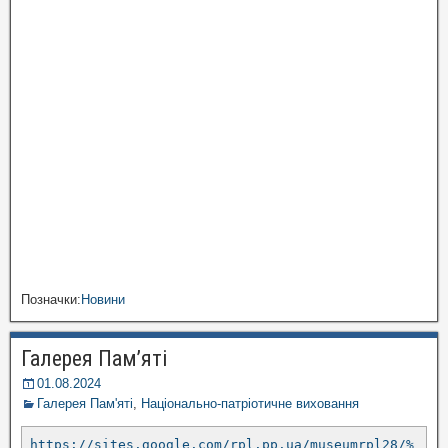
Позначки:
Новини
Галерея Пам’яті
01.08.2024
Галерея Пам'яті
,
Національно-патріотичне виховання
https://sites.google.com/rpl.pp.ua/museumrpl28/%