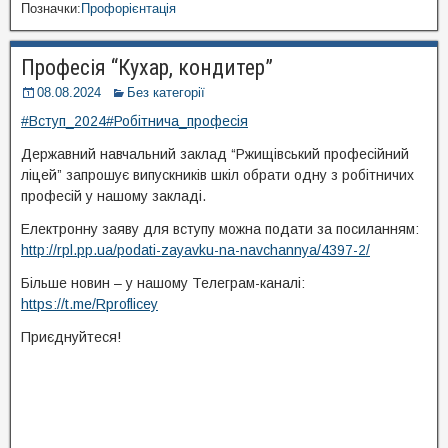
Позначки:
Профорієнтація
Професія “Кухар, кондитер”
08.08.2024
Без категорії
#Вступ_2024
#Робітнича_професія
Державний навчальний заклад “Ржищівський професійний
ліцей” запрошує випускників шкіл обрати одну з робітничих
професій у нашому закладі.
Електронну заяву для вступу можна подати за посиланням:
http://rpl.pp.ua/podati-zayavku-na-navchannya/4397-2/
Більше новин – у нашому Телеграм-каналі:
https://t.me/Rproflicey
Приєднуйтеся!