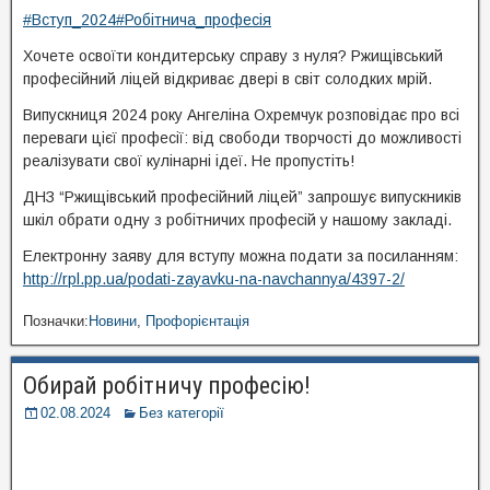
#Вступ_2024
#Робітнича_професія
Хочете освоїти кондитерську справу з нуля? Ржищівський
професійний ліцей відкриває двері в світ солодких мрій.
Випускниця 2024 року Ангеліна Охремчук розповідає про всі
переваги цієї професії: від свободи творчості до можливості
реалізувати свої кулінарні ідеї. Не пропустіть!
ДНЗ “Ржищівський професійний ліцей” запрошує випускників
шкіл обрати одну з робітничих професій у нашому закладі.
Електронну заяву для вступу можна подати за посиланням:
http://rpl.pp.ua/podati-zayavku-na-navchannya/4397-2/
Позначки:
Новини
,
Профорієнтація
Обирай робітничу професію!
02.08.2024
Без категорії