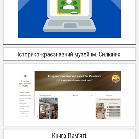
Історико-краєзнавчий музей ім. Силкіних:
Книга Пам'яті: