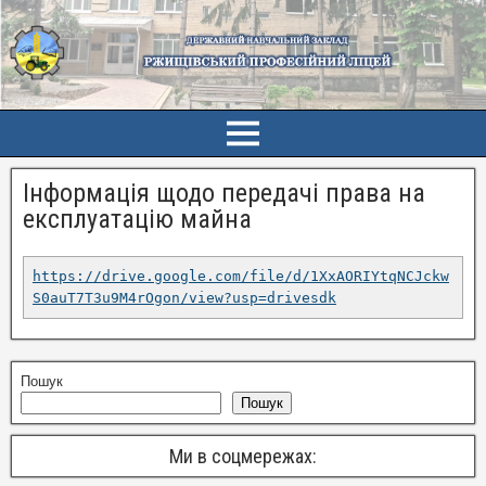
Інформація щодо передачі права на
експлуатацію майна
https://drive.google.com/file/d/1XxAORIYtqNCJckw
S0auT7T3u9M4rOgon/view?usp=drivesdk
Пошук
Пошук
Ми в соцмережах: