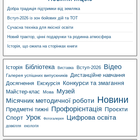
Добра традиція підтримки від земляка
Вступ-2026 із зон бойових дій та ТОТ
Сучасна техніка для якісної освіти
Новий трактор, цінні подарунки та родинна атмосфера
Історія, що ожила на сторінках книги
Відео
Бібліотека
Історія
Вступ-2026
Виставка
Дистанційне навчання
Галерея успішних випускників
Конкурси та змагання
Досягнення
Екскурсія
Музей
Майстер-клас
Мова
Новини
Місячник методичної роботи
Профорієнтація
Проєкти
Предметні тижні
Урок
Цифрова освіта
Спорт
Фотогалерея
довкілля
екологія