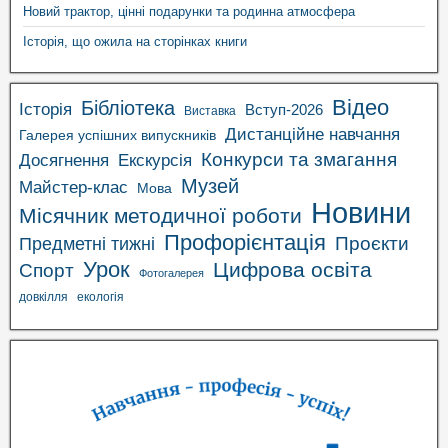
Новий трактор, цінні подарунки та родинна атмосфера
Історія, що ожила на сторінках книги
Відео
Бібліотека
Історія
Вступ-2026
Виставка
Дистанційне навчання
Галерея успішних випускників
Конкурси та змагання
Досягнення
Екскурсія
Музей
Майстер-клас
Мова
Новини
Місячник методичної роботи
Профорієнтація
Проєкти
Предметні тижні
Урок
Цифрова освіта
Спорт
Фотогалерея
довкілля
екологія