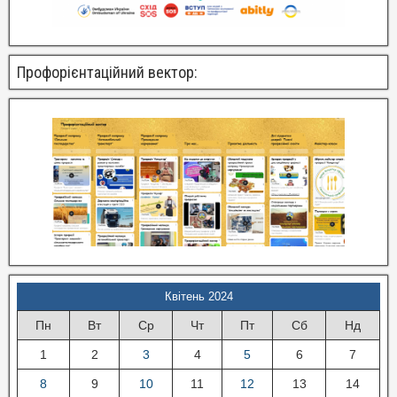
Профорієнтаційний вектор:
Квітень 2024
Пн
Вт
Ср
Чт
Пт
Сб
Нд
1
2
3
4
5
6
7
8
9
10
11
12
13
14