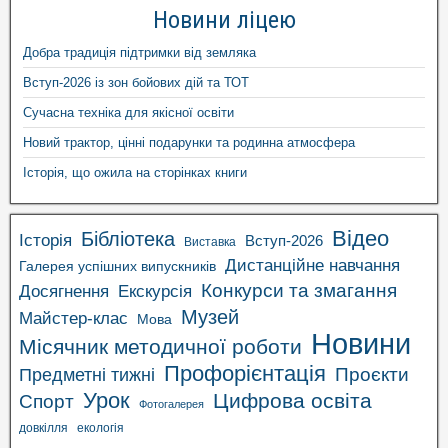
Новини ліцею
Добра традиція підтримки від земляка
Вступ-2026 із зон бойових дій та ТОТ
Сучасна техніка для якісної освіти
Новий трактор, цінні подарунки та родинна атмосфера
Історія, що ожила на сторінках книги
Відео
Бібліотека
Історія
Вступ-2026
Виставка
Дистанційне навчання
Галерея успішних випускників
Конкурси та змагання
Досягнення
Екскурсія
Музей
Майстер-клас
Мова
Новини
Місячник методичної роботи
Профорієнтація
Проєкти
Предметні тижні
Урок
Цифрова освіта
Спорт
Фотогалерея
довкілля
екологія