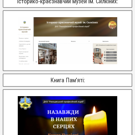
Історико-краєзнавчий музей ім. Силкіних:
Книга Пам'яті: