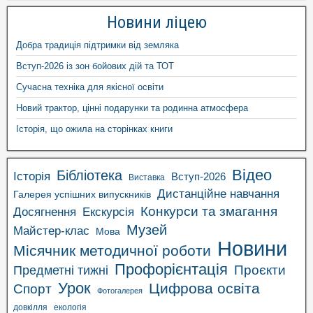
Новини ліцею
Добра традиція підтримки від земляка
Вступ-2026 із зон бойових дій та ТОТ
Сучасна техніка для якісної освіти
Новий трактор, цінні подарунки та родинна атмосфера
Історія, що ожила на сторінках книги
Відео
Бібліотека
Історія
Вступ-2026
Виставка
Дистанційне навчання
Галерея успішних випускників
Конкурси та змагання
Досягнення
Екскурсія
Музей
Майстер-клас
Мова
Новини
Місячник методичної роботи
Профорієнтація
Проєкти
Предметні тижні
Урок
Цифрова освіта
Спорт
Фотогалерея
довкілля
екологія