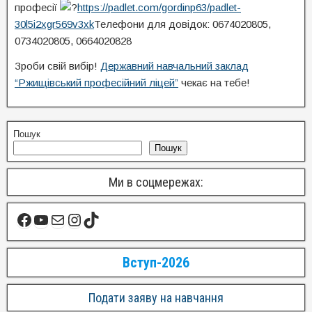
професії
https://padlet.com/gordinp63/padlet-
30l5i2xgr569v3xk
Телефони для довідок: 0674020805,
0734020805, 0664020828
Зроби свій вибір!
Державний навчальний заклад
“Ржищівський професійний ліцей”
чекає на тебе!
Пошук
Пошук
Ми в соцмережах:
Вступ-2026
Подати заяву на навчання