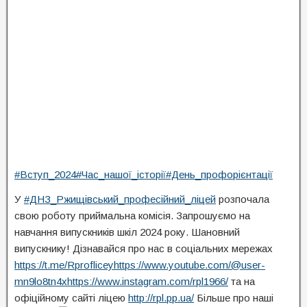
#Вступ_2024
#Час_нашої_історії
#День_профорієнтації
У
#ДНЗ_Ржищівський_професійний_ліцей
розпочала
свою роботу приймальна комісія. Запрошуємо на
навчання випускників шкіл 2024 року. Шановний
випускнику! Дізнавайся про нас в соціальних мережах
https://t.me/Rproflicey
https://www.youtube.com/@user-
mn9lo8tn4x
https://www.instagram.com/rpl1966/
та на
офіційному сайті ліцею
http://rpl.pp.ua/
Більше про наші