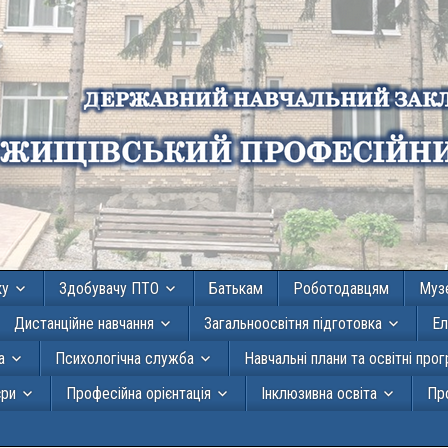
ку
Здобувачу ПТО
Батькам
Роботодавцям
Муз
Дистанційне навчання
Загальноосвітня підготовка
Ел
а
Психологічна служба
Навчальні плани та освітні про
єри
Професійна орієнтація
Інклюзивна освіта
Про