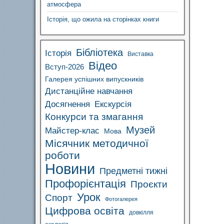
атмосфера
Історія, що ожила на сторінках книги
Бібліотека
Історія
Виставка
Відео
Вступ-2026
Галерея успішних випускників
Дистанційне навчання
Досягнення
Екскурсія
Конкурси та змагання
Музей
Майстер-клас
Мова
Місячник методичної
роботи
Новини
Предметні тижні
Профорієнтація
Проєкти
Урок
Спорт
Фотогалерея
Цифрова освіта
довкілля