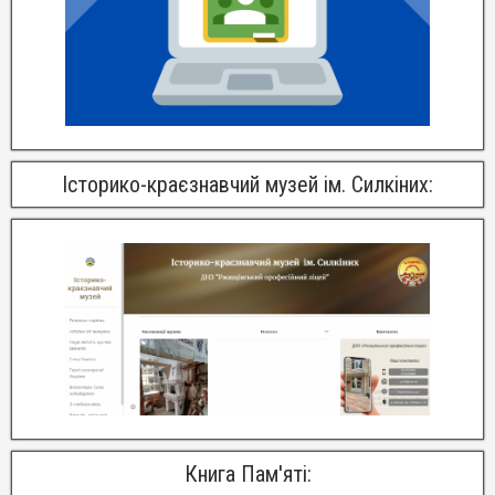
Історико-краєзнавчий музей ім. Силкіних:
Книга Пам'яті: