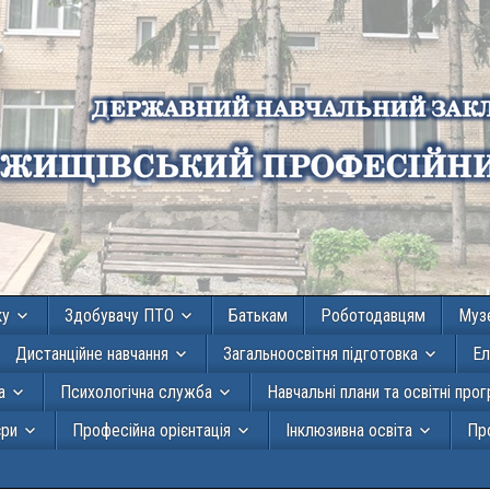
ку
Здобувачу ПТО
Батькам
Роботодавцям
Муз
Дистанційне навчання
Загальноосвітня підготовка
Ел
а
Психологічна служба
Навчальні плани та освітні про
єри
Професійна орієнтація
Інклюзивна освіта
Про