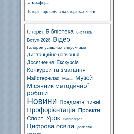
атмосфера
Історія, що ожила на сторінках книги
Бібліотека
Історія
Виставка
Відео
Вступ-2026
Галерея успішних випускників
Дистанційне навчання
Досягнення
Екскурсія
Конкурси та змагання
Музей
Майстер-клас
Мова
Місячник методичної
роботи
Новини
Предметні тижні
Профорієнтація
Проєкти
Урок
Спорт
Фотогалерея
Цифрова освіта
довкілля