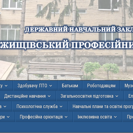
ку
Здобувачу ПТО
Батькам
Роботодавцям
Муз
Дистанційне навчання
Загальноосвітня підготовка
Ел
а
Психологічна служба
Навчальні плани та освітні про
єри
Професійна орієнтація
Інклюзивна освіта
Про