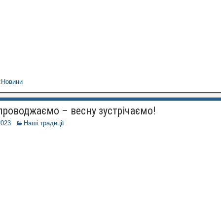
:
Новини
проводжаємо – весну зустрічаємо!
2023
Наші традиції