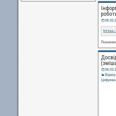
Інфор
робот
06.03.
https:
Позначки
Досві
(зміш
06.03.
Відеоу
Цифрова о