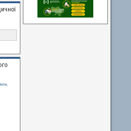
дичної
ого
боти
,