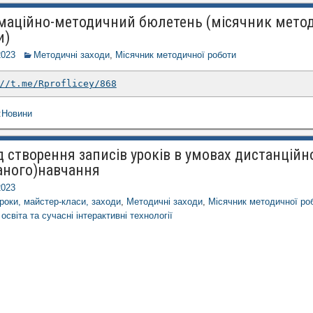
маційно-методичний бюлетень (місячник мето
и)
2023
Методичні заходи
,
Місячник методичної роботи
//t.me/Rproflicey/868
:
Новини
д створення записів уроків в умовах дистанційн
аного)навчання
2023
роки, майстер-класи, заходи
,
Методичні заходи
,
Місячник методичної ро
світа та сучасні інтерактивні технології