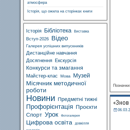
атмосфера
Історія, що ожила на сторінках книги
Бібліотека
Історія
Виставка
Відео
Вступ-2026
Галерея успішних випускників
Дистанційне навчання
Досягнення
Екскурсія
Конкурси та змагання
Музей
Майстер-клас
Мова
Місячник методичної
Позначки
роботи
Новини
Предметні тижні
«Знов 
Профорієнтація
Проєкти
06.03.
Урок
Спорт
Фотогалерея
Цифрова освіта
довкілля