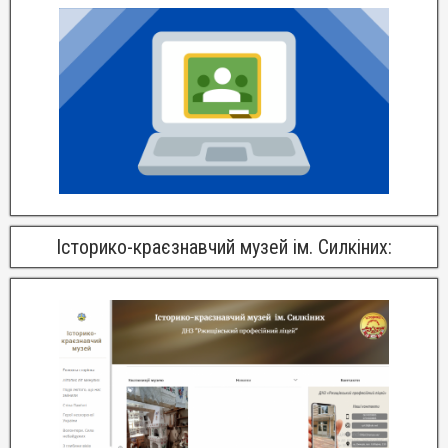
Історико-краєзнавчий музей ім. Силкіних: