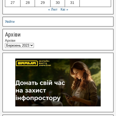
27
28
29
30
31
« Лют
Кві »
Увійти
Архіви
Архіви