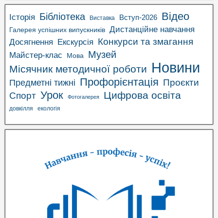
Відео
Бібліотека
Історія
Вступ-2026
Виставка
Дистанційне навчання
Галерея успішних випускників
Конкурси та змагання
Досягнення
Екскурсія
Музей
Майстер-клас
Мова
Новини
Місячник методичної роботи
Профорієнтація
Проєкти
Предметні тижні
Урок
Цифрова освіта
Спорт
Фотогалерея
довкілля
екологія