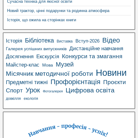
Сучасна техніка для якісної освіти
Новий трактор, цінні подарунки та родинна атмосфера
Історія, що ожила на сторінках книги
Відео
Бібліотека
Історія
Вступ-2026
Виставка
Дистанційне навчання
Галерея успішних випускників
Конкурси та змагання
Досягнення
Екскурсія
Музей
Майстер-клас
Мова
Новини
Місячник методичної роботи
Профорієнтація
Проєкти
Предметні тижні
Урок
Цифрова освіта
Спорт
Фотогалерея
довкілля
екологія