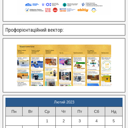
Профорієнтаційний вектор:
Лютий 2023
Пн
Вт
Ср
Чт
Пт
Сб
Нд
1
2
3
4
5