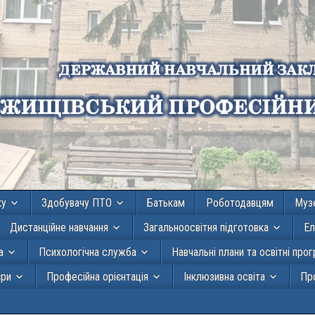
ку
Здобувачу ПТО
Батькам
Роботодавцям
Муз
Дистанційне навчання
Загальноосвітня підготовка
Ел
а
Психологічна служба
Навчальні плани та освітні про
єри
Професійна орієнтація
Інклюзивна освіта
Про