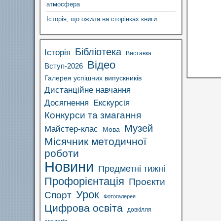
атмосфера
Історія, що ожила на сторінках книги
Бібліотека
Історія
Виставка
Відео
Вступ-2026
Галерея успішних випускників
Дистанційне навчання
Досягнення
Екскурсія
Конкурси та змагання
Музей
Майстер-клас
Мова
Місячник методичної
роботи
Новини
Предметні тижні
Профорієнтація
Проєкти
Урок
Спорт
Фотогалерея
Цифрова освіта
довкілля