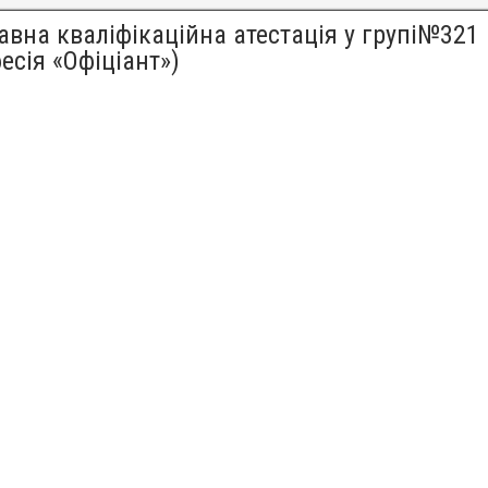
вна кваліфікаційна атестація у групі№321
есія «Офіціант»)