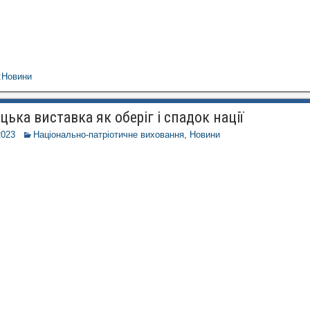
:
Новини
ька виставка як оберіг і спадок нації
2023
Національно-патріотичне виховання
,
Новини