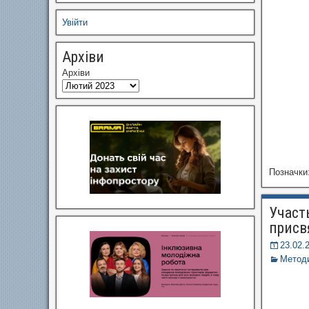
Увійти
Архіви
Архіви
Позначки
Участ
присв
23.02.
Методи