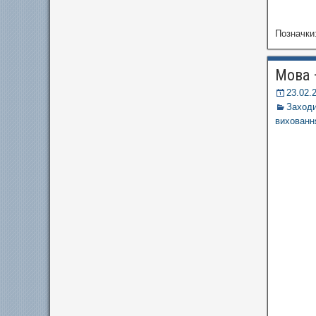
Позначки
Мова 
23.02.
Заход
вихованн