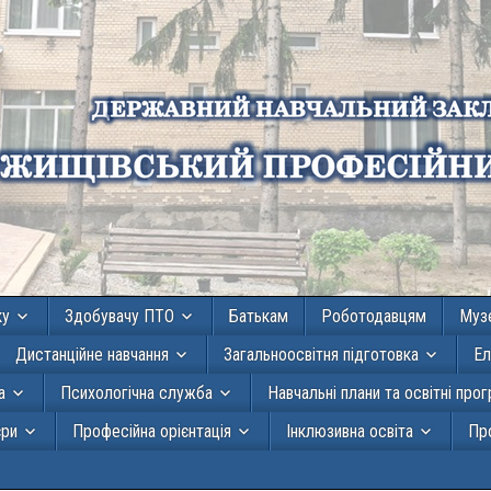
ку
Здобувачу ПТО
Батькам
Роботодавцям
Муз
Дистанційне навчання
Загальноосвітня підготовка
Ел
а
Психологічна служба
Навчальні плани та освітні про
єри
Професійна орієнтація
Інклюзивна освіта
Про