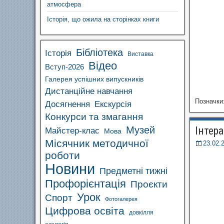
атмосфера
Історія, що ожила на сторінках книги
Бібліотека
Історія
Виставка
Відео
Вступ-2026
Галерея успішних випускників
Дистанційне навчання
Позначки
Досягнення
Екскурсія
Конкурси та змагання
Музей
Інтера
Майстер-клас
Мова
Місячник методичної
23.02.
роботи
Новини
Предметні тижні
Профорієнтація
Проєкти
Урок
Спорт
Фотогалерея
Цифрова освіта
довкілля