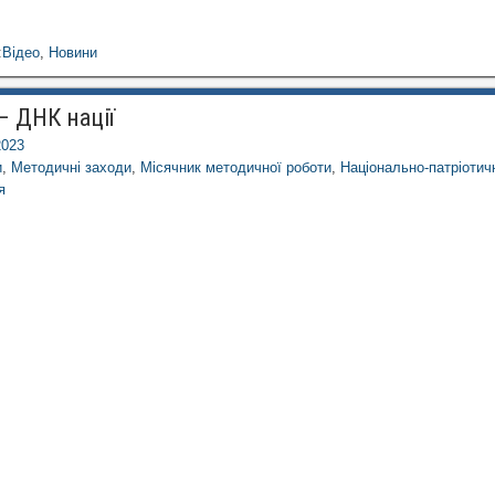
:
Відео
,
Новини
– ДНК нації
2023
и
,
Методичні заходи
,
Місячник методичної роботи
,
Національно-патріотич
я