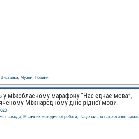
:
Виставка
,
Музей
,
Новини
ь у міжобласному марафону “Нас єднає мова”,
яченому Міжнародному дню рідної мови.
2023
чні заходи
,
Місячник методичної роботи
,
Національно-патріотичне вихов