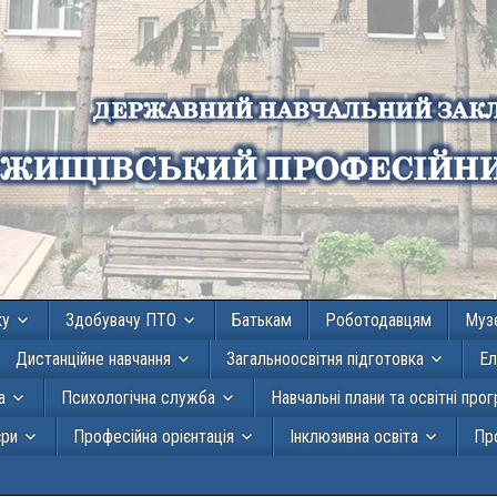
ку
Здобувачу ПТО
Батькам
Роботодавцям
Муз
Дистанційне навчання
Загальноосвітня підготовка
Ел
а
Психологічна служба
Навчальні плани та освітні про
єри
Професійна орієнтація
Інклюзивна освіта
Про