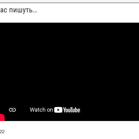
нас пишуть…
22