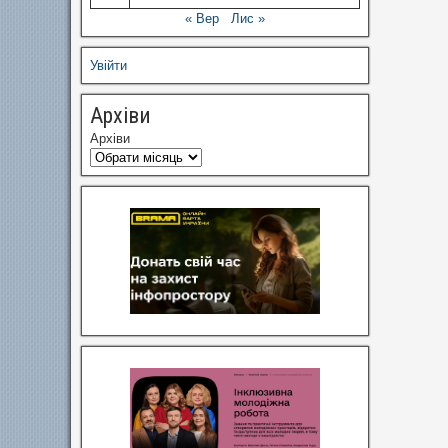
« Вер
Лис »
Увійти
Архіви
Архіви