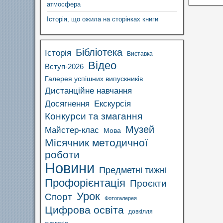
атмосфера
Історія, що ожила на сторінках книги
Бібліотека
Історія
Виставка
Відео
Вступ-2026
Галерея успішних випускників
Дистанційне навчання
Досягнення
Екскурсія
Конкурси та змагання
Музей
Майстер-клас
Мова
Місячник методичної
роботи
Новини
Предметні тижні
Профорієнтація
Проєкти
Урок
Спорт
Фотогалерея
Цифрова освіта
довкілля