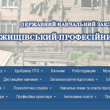
ку
Здобувачу ПТО
Батькам
Роботодавцям
Муз
Дистанційне навчання
Загальноосвітня підготовка
Ел
а
Психологічна служба
Навчальні плани та освітні про
єри
Професійна орієнтація
Інклюзивна освіта
Про