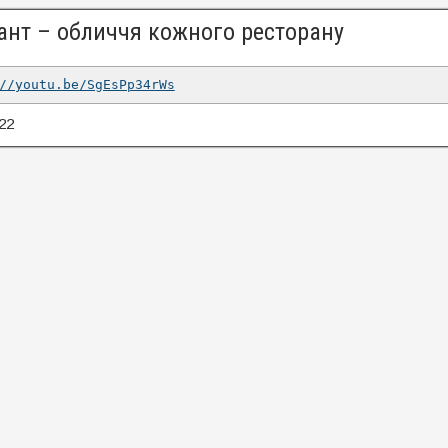
ант – обличчя кожного ресторану
//youtu.be/SgEsPp34rWs
22