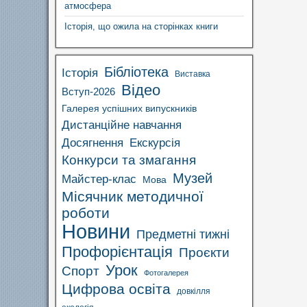
атмосфера
Історія, що ожила на сторінках книги
Бібліотека
Історія
Виставка
Відео
Вступ-2026
Галерея успішних випускників
Дистанційне навчання
Досягнення
Екскурсія
Конкурси та змагання
Музей
Майстер-клас
Мова
Місячник методичної
роботи
Новини
Предметні тижні
Профорієнтація
Проєкти
Урок
Спорт
Фотогалерея
Цифрова освіта
довкілля