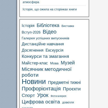
атмосфера
Історія, що ожила на сторінках книги
Бібліотека
Історія
Виставка
Відео
Вступ-2026
Галерея успішних випускників
Дистанційне навчання
Досягнення
Екскурсія
Конкурси та змагання
Музей
Майстер-клас
Мова
Місячник методичної
роботи
Новини
Предметні тижні
Профорієнтація
Проєкти
Урок
Спорт
Фотогалерея
Цифрова освіта
довкілля