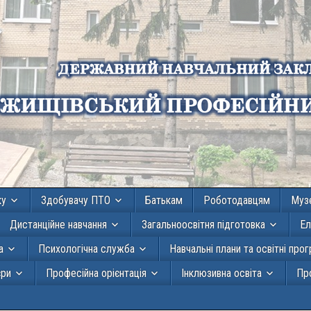
ку
Здобувачу ПТО
Батькам
Роботодавцям
Муз
Дистанційне навчання
Загальноосвітня підготовка
Ел
а
Психологічна служба
Навчальні плани та освітні про
єри
Професійна орієнтація
Інклюзивна освіта
Про