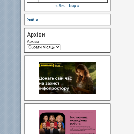
« Лис
Бер »
Увійти
Архіви
Архіви