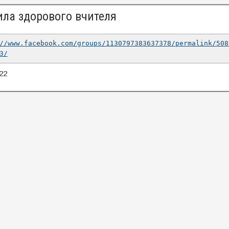
ла здорового вчителя
//www.facebook.com/groups/1130797383637378/permalink/508
3/
22